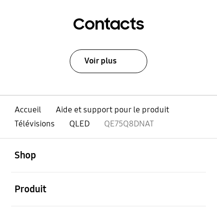
Contacts
Voir plus
Accueil
Aide et support pour le produit
Télévisions
QLED
QE75Q8DNAT
ouvert
Footer Navigation
Shop
ouvert
Produit
ouvert