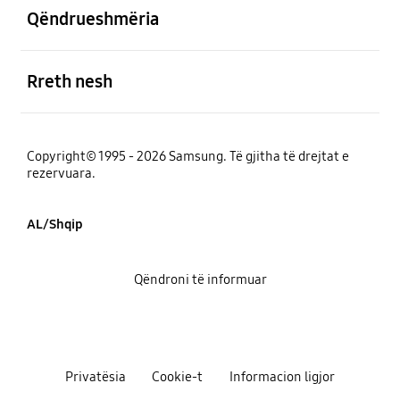
Qëndrueshmëria
e hapur
Rreth nesh
Copyright© 1995 - 2026 Samsung. Të gjitha të drejtat e
rezervuara.
AL/Shqip
Qëndroni të informuar
Privatësia
Cookie-t
Informacion ligjor