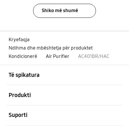
Shiko më shumë
Kryefaqja
Ndihma dhe mbështetja për produktet
Kondicionerë
Air Purifier
AC401BR/HAC
Footer Navigation
e hapur
Të spikatura
e hapur
Produkti
e hapur
Suporti
e hapur