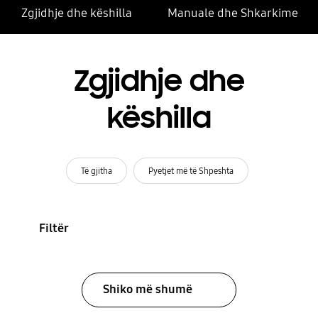
Zgjidhje dhe këshilla
Manuale dhe Shkarkime
Zgjidhje dhe
këshilla
Të gjitha
Pyetjet më të Shpeshta
Filtër
Shiko më shumë