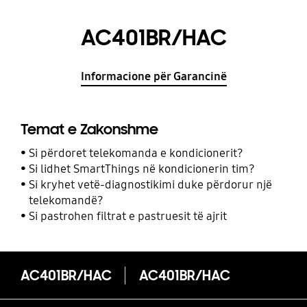
AC401BR/HAC
Informacione për Garancinë
Temat e Zakonshme
Si përdoret telekomanda e kondicionerit?
Si lidhet SmartThings në kondicionerin tim?
Si kryhet vetë-diagnostikimi duke përdorur një
telekomandë?
Si pastrohen filtrat e pastruesit të ajrit
AC401BR/HAC
AC401BR/HAC