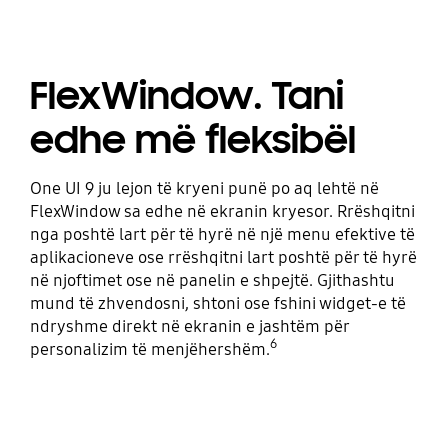
FlexWindow. Tani
edhe më fleksibël
One UI 9 ju lejon të kryeni punë po aq lehtë në
FlexWindow sa edhe në ekranin kryesor. Rrëshqitni
nga poshtë lart për të hyrë në një menu efektive të
aplikacioneve ose rrëshqitni lart poshtë për të hyrë
në njoftimet ose në panelin e shpejtë. Gjithashtu
mund të zhvendosni, shtoni ose fshini widget-e të
ndryshme direkt në ekranin e jashtëm për
6
personalizim të menjëhershëm.