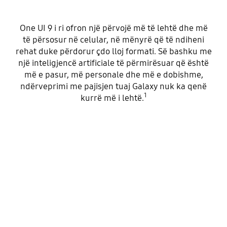
One UI 9 i ri ofron një përvojë më të lehtë dhe më
të përsosur në celular, në mënyrë që të ndiheni
rehat duke përdorur çdo lloj formati. Së bashku me
një inteligjencë artificiale të përmirësuar që është
më e pasur, më personale dhe më e dobishme,
ndërveprimi me pajisjen tuaj Galaxy nuk ka qenë
1
kurrë më i lehtë.