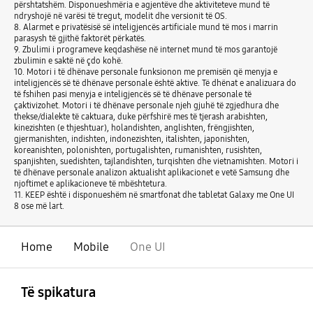
përshtatshëm. Disponueshmëria e agjentëve dhe aktiviteteve mund të
ndryshojë në varësi të tregut, modelit dhe versionit të OS.
8. Alarmet e privatësisë së inteligjencës artificiale mund të mos i marrin
parasysh të gjithë faktorët përkatës.
9. Zbulimi i programeve keqdashëse në internet mund të mos garantojë
zbulimin e saktë në çdo kohë.
10. Motori i të dhënave personale funksionon me premisën që menyja e
inteligjencës së të dhënave personale është aktive. Të dhënat e analizuara do
të fshihen pasi menyja e inteligjencës së të dhënave personale të
çaktivizohet. Motori i të dhënave personale njeh gjuhë të zgjedhura dhe
thekse/dialekte të caktuara, duke përfshirë mes të tjerash arabishten,
kinezishten (e thjeshtuar), holandishten, anglishten, frëngjishten,
gjermanishten, indishten, indonezishten, italishten, japonishten,
koreanishten, polonishten, portugalishten, rumanishten, rusishten,
spanjishten, suedishten, tajlandishten, turqishten dhe vietnamishten. Motori i
të dhënave personale analizon aktualisht aplikacionet e vetë Samsung dhe
njoftimet e aplikacioneve të mbështetura.
11. KEEP është i disponueshëm në smartfonat dhe tabletat Galaxy me One UI
8 ose më lart.
Home
Mobile
One UI
Footer Navigation
e hapur
Të spikatura