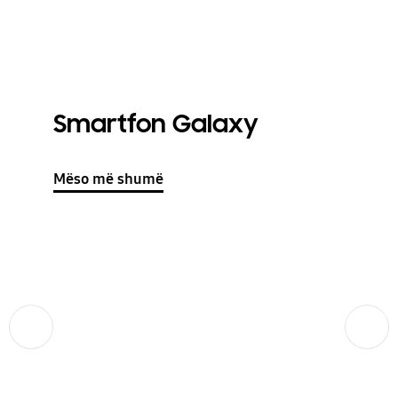
Smartfon Galaxy
Mëso më shumë
Para
Para