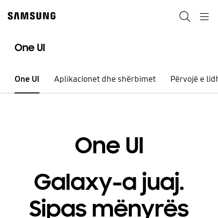
Skip
to
Kërko
Navigation
content
One UI
One UI
Aplikacionet dhe shërbimet
Përvojë e lid
One UI
Galaxy-a juaj.
Sipas mënyrës