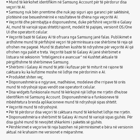
• Mund të kërkohet identifikim në Samsung Account për të përdorur disa
veçori të AI.
• Samsung nuk bën premtime dhe nuk jep siguri apo garanci për saktësinë,
plotësinë ose besueshmërinë e rezultateve të dhëna nga veçoritë AI.
• Veçoritë dhe përmbajtja e disponueshme, duke përfshirë veçoritë e Galaxy
AI, mund të variojë sipas shtetit/rajonit, modelit të pajisjes, versionit OS/One
UI dhe operatorit celular.
• Veçoritë bazë të Galaxy AI të ofruara nga Samsung janë falas. Publikimet e
ardhshme mund të përfshijnë veçori të përmirësuara ose shërbime të reja që
ofrohen me pagesë. Mund të zbatohen kushte të ndryshme për veçoritë AI që
ofrohen nga palët e treta. Veçoritë bazë të Galaxy AI janë shërbimet e
listuara në seksionin "Inteligjencë e avancuar" në Kushtet aktuale të
përgjithshme të shërbimeve Samsung.
• Shërbimi i Galaxy AI mund të jetë i kufizuar për të miturit në rajone të
caktuara ku ka kufizime moshe në lidhje me përdorimin e AI.
• Produktet shiten veç.
• Disponueshmëria e ngjyrave, madhësive, modeleve dhe rripave të orës
mund të ndryshojë sipas vendit ose operatorit celular.
• Disa widgets funksionale mund të kërkojnë një lidhje me rrjetin dhe/ose
identifikim në Samsung Account. Disponueshmëria e funksioneve të
mbështetura brenda aplikacioneve mund të ndryshojë sipas shtetit.
• Veçoritë mund të ndryshojnë.
• Për të përdorur disa veçori të caktuara mund të kërkohet lidhje me rrjetin.
• Disponueshmëria e shërbimit të Galaxy AI mund të variojë sipas gjuhës. Për
disa gjuhë mund të nevojitet shkarkimi i paketës së gjuhës.
• Përshkrimet e veçorive të reja bazohen në përmirësimet e bëra në versionin
aktual në krahasim me versionet e mëparshme.