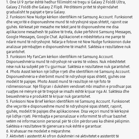
1. One UI 9 zyrtar është hedhur fillimisht në tregu si Galaxy Z Fold8 Ultra,
Galaxy Z Fold8 dhe Galaxy Z Flip8. Përditësimi pritet të shpërndahet
gradualisht te pajisjet e tjera Galaxy.
2. Funksioni Now Nudge kërkon identifikim në Samsung Account. Funksionet
dhe veçoritë e disponueshme mund të ndryshojnë sipas shtetit, rajonit ose
gjuhës. Kërkesat për mesazhe me tekst janë të disponueshme me disa
aplikacione mesazhesh të palëve të treta, duke përfshirë Samsung Messages,
Google Messages, Google Chat. Aplikacionet e mbështetura me pamje të
ndarë mund të ndryshojnë. Ndarja e fotove në Now Nudge funksionon duke
analizuar përmbajtjen e disponueshme të imazhit. Saktësia e rezultateve nuk
garantohet.
3. Funksioni My FanCam kërkon identifikim në Samsung Account.
Disponueshmëria mund të ndryshojë në varësi të videos. Nuk mbështetet
nëse nuk ka subjekt për t'u gjurmuar. Saktësia e rezultateve nuk garantohet.
4. Photo Assist kërkon një lidhje rrjeti dhe identifikim në Samsung Account.
Disponueshmëria e shërbimit mund të ndryshojë sipas shtetit, gjuhës ose
modelit të pajisjes. Photo Assist mund të rezultojë në një foto të
ridimensionuar. Një filigran i dukshëm vendoset mbi imazhin e prodhuar pas
ruajtjes në mënyrë që të tregojë se imazhi është krijuar nga AI. Saktësia dhe
besueshmëria e produktit të krijuar nuk garantohet.
5. Funksioni Now Brief kërkon identifikim në Samsung Account. Funksionet
dhe veçoritë e disponueshme mund të ndryshojnë sipas shtetit, rajonit,
gjuhës, modelit të pajisjes dhe aplikacioneve. Disa veçori mund të kërkojnë
një lidhje rrjeti. Përmbajtja e personalizuar e informimit të ofruar bazohet
vetëm në informacionin personal për të cilin përdoruesi ka dhënë pëlqimin.
Saktësia e rezultateve të gjeneruara nuk është e garantuar.
6. Krahasuar me modelet e mëparshme.
7. Aktiviteti i asistentit AI ofron dukshmëri në aktivitetet e asistentit të