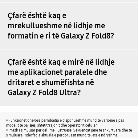
Çfarë është kaq e
mrekullueshme në lidhje me
formatin e ri të Galaxy Z Fold8?
Çfarë është kaq e mirë në lidhje
me aplikacionet paralele dhe
dritaret e shumëfishta në
Galaxy Z Fold8 Ultra?
• Funksionet dhe/ose përmbajtja e disponueshme mund të variojnë sipas
modelit të pajisjes, shtetit/rajonit dhe operatorit celular.
• Imazh i simuluar për qëllime ilustruese. Sekuencat janë të shkurtuara dhe të
simuluara. Ndërfaqja aktuale e përdoruesit mund të jetë e ndryshme.