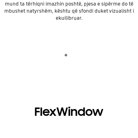
mund ta tërhiqni imazhin poshtë, pjesa e sipërme do të
mbushet natyrshëm, kështu që sfondi duket vizualisht i
ekuilibruar.
Indicator 1
shiko
FlexWindow