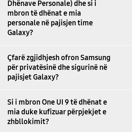
Dhënave Personale) dhe si i
mbron të dhënat e mia
personale në pajisjen time
Galaxy?
Çfarë zgjidhjesh ofron Samsung
për privatësinë dhe sigurinë në
pajisjet Galaxy?
Si i mbron One UI 9 të dhënat e
mia duke kufizuar përpjekjet e
zhbllokimit?