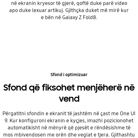
në ekranin kryesor të gjerë, qoftë duke parë video
apo duke lexuar artikuj. Gjithçka duket më mirë kur
e bën në Galaxy Z Fold8.
Sfond i optimizuar
Sfond që fiksohet menjëherë në
vend
Përgatitni sfondin e ekranit të jashtëm në çast me One UI
9. Kur konfiguroni ekranin e kyçjes, imazhi pozicionohet
automatikisht në mënyrë që pjesët e rëndësishme të
mos mbivendosen me orën dhe veglat e tjera. Gjithashtu