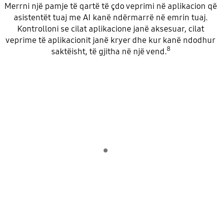
Merrni një pamje të qartë të çdo veprimi në aplikacion që
asistentët tuaj me AI kanë ndërmarrë në emrin tuaj.
Kontrolloni se cilat aplikacione janë aksesuar, cilat
veprime të aplikacionit janë kryer dhe kur kanë ndodhur
8
saktëisht, të gjitha në një vend.
Indicator 1
shiko