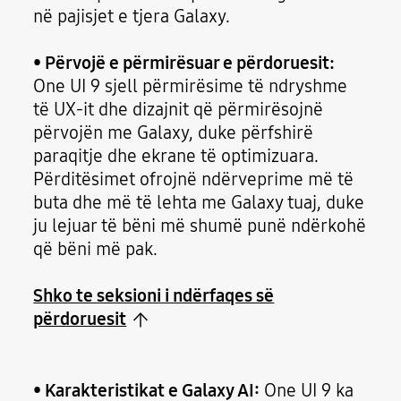
në pajisjet e tjera Galaxy.
• Përvojë e përmirësuar e përdoruesit:
One UI 9 sjell përmirësime të ndryshme
të UX-it dhe dizajnit që përmirësojnë
përvojën me Galaxy, duke përfshirë
paraqitje dhe ekrane të optimizuara.
Përditësimet ofrojnë ndërveprime më të
buta dhe më të lehta me Galaxy tuaj, duke
ju lejuar të bëni më shumë punë ndërkohë
që bëni më pak.
Shko te seksioni i ndërfaqes së
përdoruesit
• Karakteristikat e Galaxy AI:
One UI 9 ka