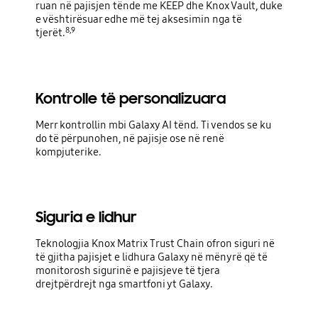
ruan në pajisjen tënde me KEEP dhe Knox Vault, duke
e vështirësuar edhe më tej aksesimin nga të
8,9
tjerët.
Kontrolle të personalizuara
Merr kontrollin mbi Galaxy AI tënd. Ti vendos se ku
do të përpunohen, në pajisje ose në renë
kompjuterike.
Siguria e lidhur
Teknologjia Knox Matrix Trust Chain ofron siguri në
të gjitha pajisjet e lidhura Galaxy në mënyrë që të
monitorosh sigurinë e pajisjeve të tjera
drejtpërdrejt nga smartfoni yt Galaxy.