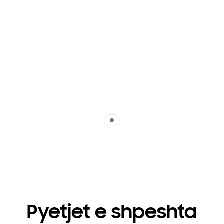
Indicator 1
Pyetjet e shpeshta