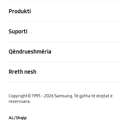
e hapur
Produkti
e hapur
Suporti
e hapur
Qëndrueshmëria
e hapur
Rreth nesh
Copyright© 1995 - 2026 Samsung. Të gjitha të drejtat e
rezervuara.
AL/Shqip