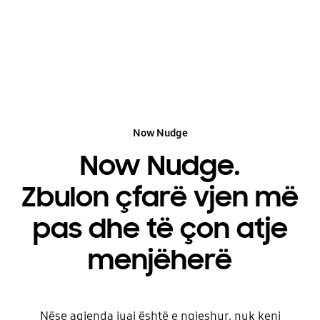
Now Nudge
Now Nudge.
Zbulon çfarë vjen më
pas dhe të çon atje
menjëherë
Nëse agjenda juaj është e ngjeshur, nuk keni