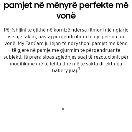
pamjet në mënyrë perfekte më
vonë
Përfshijini të gjithë në kornizë ndërsa filmoni një ngjarje
ose një takim, pastaj përqendrohuni te një person më
vonë. My FanCam ju lejon të ndryshoni pamjet me kënd
të gjerë në pamje me gjurmim të përqendruar te
subjekti, të prera sipas zgjedhjes suaj të rezolucionit për
modifikime më të lehta dhe më të sakta direkt nga
3
Gallery juaj.
Indicator 1
shiko