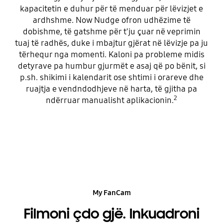
kapacitetin e duhur për të menduar për lëvizjet e
ardhshme. Now Nudge ofron udhëzime të
dobishme, të gatshme për t'ju çuar në veprimin
tuaj të radhës, duke i mbajtur gjërat në lëvizje pa ju
tërhequr nga momenti. Kaloni pa probleme midis
detyrave pa humbur gjurmët e asaj që po bënit, si
p.sh. shikimi i kalendarit ose shtimi i orareve dhe
ruajtja e vendndodhjeve në harta, të gjitha pa
2
ndërruar manualisht aplikacionin.
My FanCam
Filmoni çdo gjë. Inkuadroni