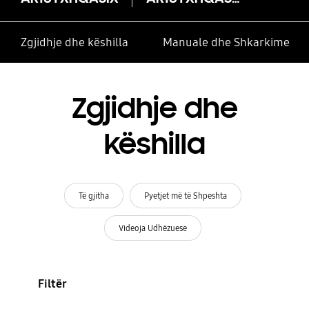
Zgjidhje dhe këshilla
Manuale dhe Shkarkime
Zgjidhje dhe
këshilla
Të gjitha
Pyetjet më të Shpeshta
Videoja Udhëzuese
Filtër