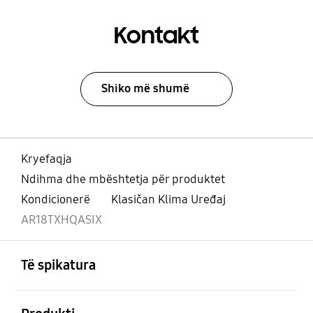
Kontakt
Shiko më shumë
Kryefaqja
Ndihma dhe mbështetja për produktet
Kondicionerë
Klasičan Klima Uređaj
AR18TXHQASIX
Footer Navigation
e hapur
Të spikatura
e hapur