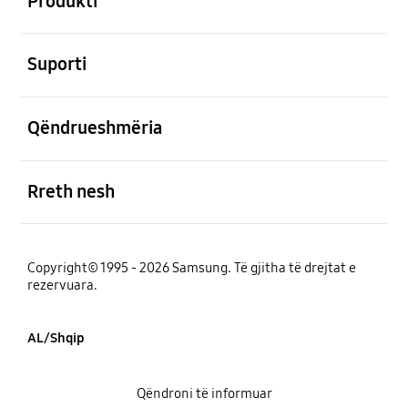
Produkti
e hapur
Suporti
e hapur
Qëndrueshmëria
e hapur
Rreth nesh
Copyright© 1995 - 2026 Samsung. Të gjitha të drejtat e
rezervuara.
AL/Shqip
Qëndroni të informuar