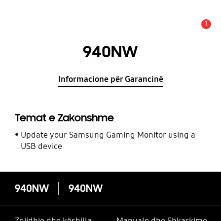
1
Njoftim
940NW
Informacione për Garancinë
Temat e Zakonshme
Update your Samsung Gaming Monitor using a
USB device
940NW
940NW
Zgjidhje dhe këshilla
Manuale dhe Shkarkime