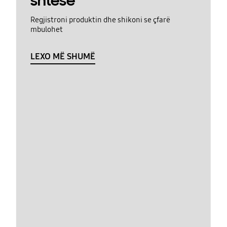
shtesë
Regjistroni produktin dhe shikoni se çfarë
mbulohet
LEXO MË SHUMË