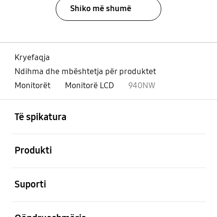
Shiko më shumë
Kryefaqja
Ndihma dhe mbështetja për produktet
Monitorët
Monitorë LCD
940NW
Footer Navigation
e hapur
Të spikatura
e hapur
Produkti
e hapur
Suporti
e hapur