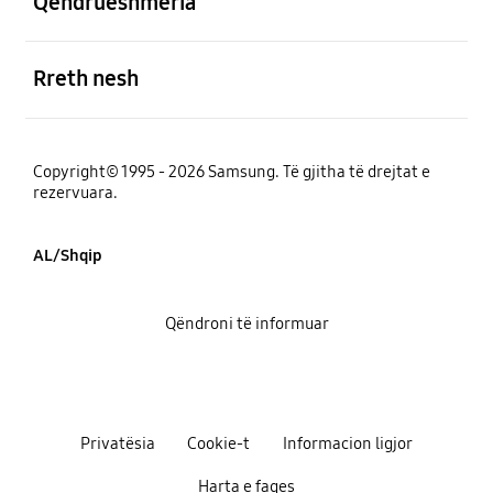
Qëndrueshmëria
e hapur
Rreth nesh
Copyright© 1995 - 2026 Samsung. Të gjitha të drejtat e
rezervuara.
AL/Shqip
Qëndroni të informuar
Privatësia
Cookie-t
Informacion ligjor
Harta e faqes