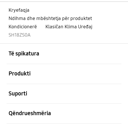
Kryefaqja
Ndihma dhe mbështetja për produktet
Kondicionerë
Klasičan Klima Uređaj
SH18ZS0A
Footer Navigation
e hapur
Të spikatura
e hapur
Produkti
e hapur
Suporti
e hapur
Qëndrueshmëria
e hapur