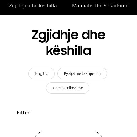
Zgjidhje dhe këshilla
Manuale dhe Shkarkime
Zgjidhje dhe
këshilla
Të gjitha
Pyetjet më të Shpeshta
Videoja Udhëzuese
Filtër