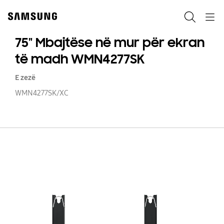
Skip
to
Kërko
Navigation
content
75" Mbajtëse në mur për ekran
të madh WMN4277SK
E zezë
WMN4277SK/XC
75
Mb
n
m
pë