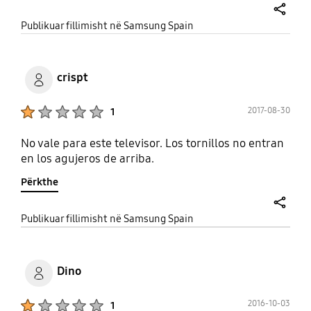
indica el fabricante
share
Publikuar fillimisht në Samsung Spain
crispt
Product Ratings :
2017-08-30
1
No vale para este televisor. Los tornillos no entran
en los agujeros de arriba.
Përkthe
share
Publikuar fillimisht në Samsung Spain
Dino
Product Ratings :
2016-10-03
1