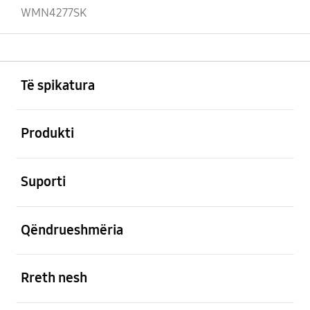
WMN4277SK
Footer Navigation
e hapur
Të spikatura
e hapur
Produkti
e hapur
Suporti
e hapur
Qëndrueshmëria
e hapur
Rreth nesh