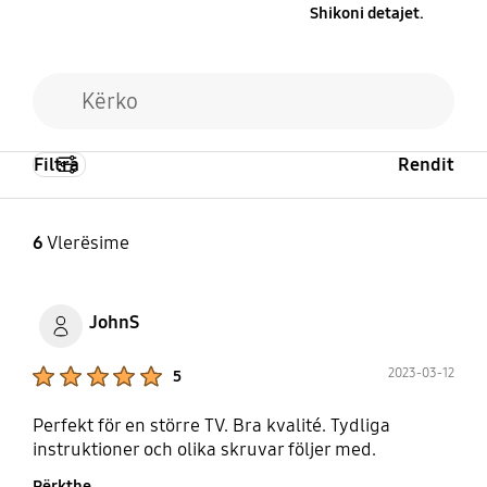
Shikoni detajet.
Filtra
Rendit
6
Vlerësime
JohnS
Product Ratings :
2023-03-12
5
Perfekt för en större TV. Bra kvalité. Tydliga
instruktioner och olika skruvar följer med.
Përkthe