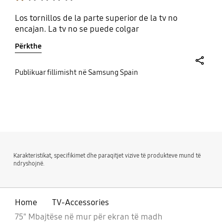
Los tornillos de la parte superior de la tv no
encajan. La tv no se puede colgar
Përkthe
share
Publikuar fillimisht në Samsung Spain
bazaarvoice Certification Label
Karakteristikat, specifikimet dhe paraqitjet vizive të produkteve mund të
ndryshojnë.
Home
TV-Accessories
75" Mbajtëse në mur për ekran të madh