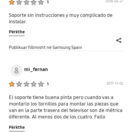
2018-02-27
1
Soporte sin instrucciones y muy complicado de
instalar.
Përkthe
share
Publikuar fillimisht në Samsung Spain
mi_fernan
Product Ratings :
2017-11-02
1
El soporte tiene buena pinta pero cuando vas a
montarlo los tornillos para montar las piezas que
van en la parte trasera del televisor son de métrica
diferente. Al menos dos de los cuatro. Fallo
imperdonable por parte de Samsung dado que lo
Përkthe
estoy instalando en el modelo de televisor que