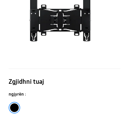
ek
të
m
W
Zgjidhni tuaj
ngjyrën :
E zezë