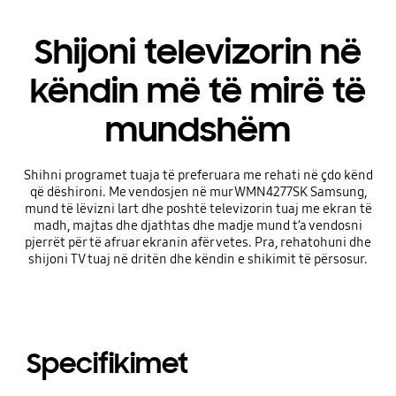
Shijoni televizorin në
këndin më të mirë të
mundshëm
Shihni programet tuaja të preferuara me rehati në çdo kënd
që dëshironi. Me vendosjen në mur WMN4277SK Samsung,
mund të lëvizni lart dhe poshtë televizorin tuaj me ekran të
madh, majtas dhe djathtas dhe madje mund t’a vendosni
pjerrët për të afruar ekranin afër vetes. Pra, rehatohuni dhe
shijoni TV tuaj në dritën dhe këndin e shikimit të përsosur.
Specifikimet