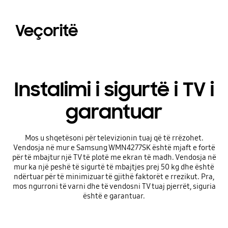
Veçoritë
Instalimi i sigurtë i TV i
garantuar
Mos u shqetësoni për televizionin tuaj që të rrëzohet.
Vendosja në mur e Samsung WMN4277SK është mjaft e fortë
për të mbajtur një TV të plotë me ekran të madh. Vendosja në
mur ka një peshë të sigurtë të mbajtjes prej 50 kg dhe është
ndërtuar për të minimizuar të gjithë faktorët e rrezikut. Pra,
mos ngurroni të varni dhe të vendosni TV tuaj pjerrët, siguria
është e garantuar.