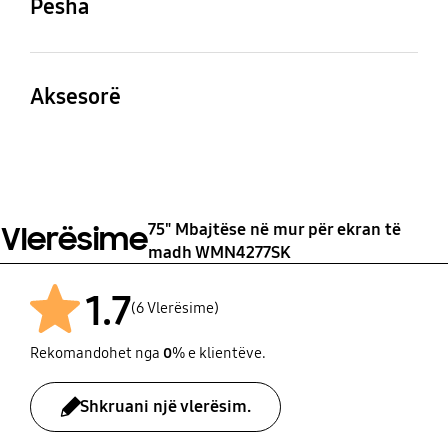
Pesha
78/88" të lakuar
punës
Seti
Paketim
50 kg
6.5
6.9
Aksesorë
Udhëzues i shpejtë
Po
75" Mbajtëse në mur për ekran të
Vlerësime
madh WMN4277SK
1.7
(6 Vlerësime)
Rekomandohet nga
0
% e klientëve.
Shkruani një vlerësim.