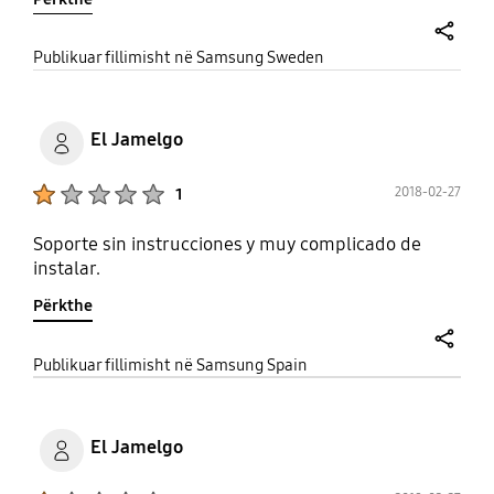
share
Publikuar fillimisht në Samsung Sweden
El Jamelgo
Product Ratings :
2018-02-27
1
Soporte sin instrucciones y muy complicado de
instalar.
Përkthe
share
Publikuar fillimisht në Samsung Spain
El Jamelgo
Product Ratings :