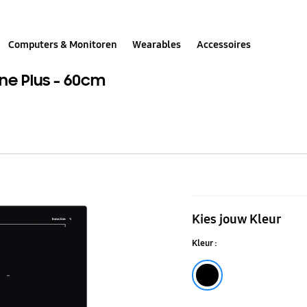
Computers & Monitoren
Wearables
Accessoires
one Plus - 60cm
Inductie
kookplaat
Kies jouw Kleur
4
Kleur :
zones
incl.
Black
Flex