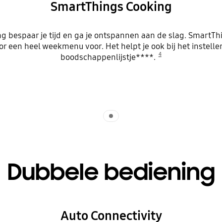
SmartThings Cooking
 bespaar je tijd en ga je ontspannen aan de slag. SmartThin
r een heel weekmenu voor. Het helpt je ook bij het instell
4
boodschappenlijstje****.
Indicator 1
Dubbele bediening
Auto Connectivity