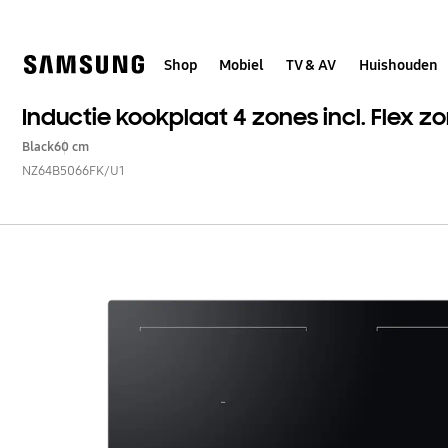
Skip
to
content
Shop
Mobiel
TV & AV
Huishouden
Inductie kookplaat 4 zones incl. Flex z
Black
60 cm
NZ64B5066FK/U1