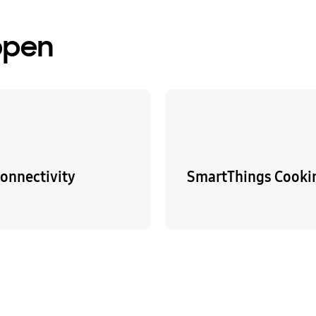
ppen
Connectivity
SmartThings Cooki