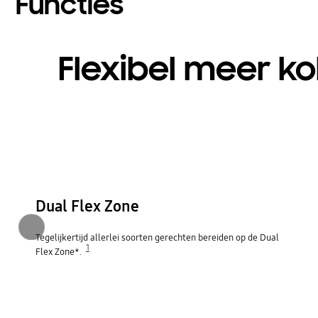
Functies
Flexibel meer k
Dual Flex Zone
Vorige
Tegelijkertijd allerlei soorten gerechten bereiden op de Dual
1
Flex Zone*.