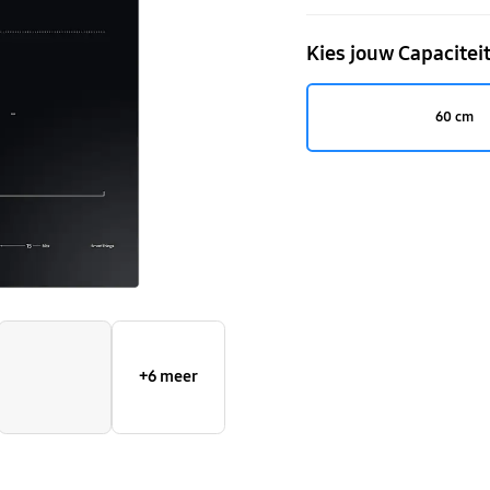
zone
Kies jouw Capacitei
Plus
-
60 cm
60cm
+6 meer