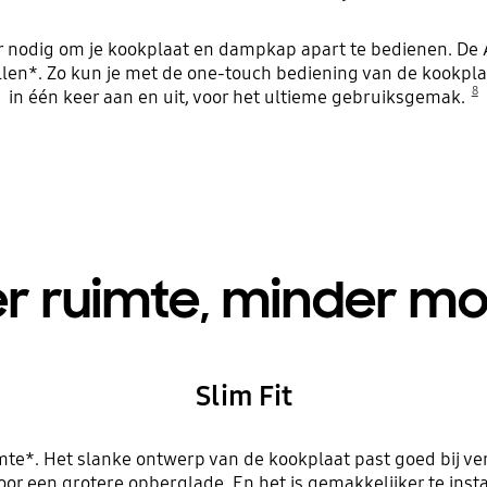
eer nodig om je kookplaat en dampkap apart te bedienen. De 
llen*. Zo kun je met de one-touch bediening van de kookpla
8
in één keer aan en uit, voor het ultieme gebruiksgemak.
r ruimte, minder mo
Slim Fit
mte*. Het slanke ontwerp van de kookplaat past goed bij ver
or een grotere opberglade. En het is gemakkelijker te instal