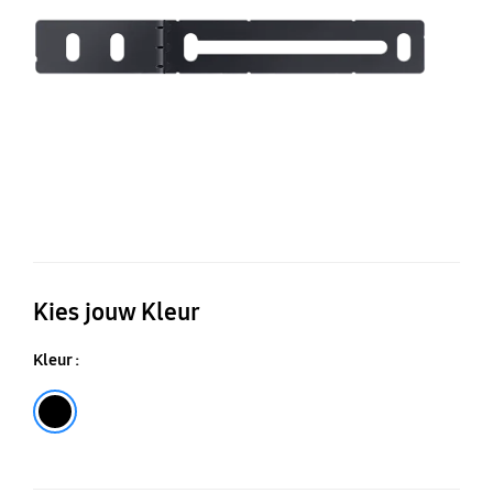
Le
1
Kies jouw Kleur
Kleur :
Black