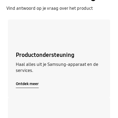
Vind antwoord op je vraag over het product
Ontdek meer
Productondersteuning
Haal alles uit je Samsung-apparaat en de
services.
Ontdek meer
Ontdek meer