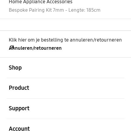
Home Appliance Accessories
Bespoke Pairing Kit 7mm - Lengte: 185cm
Klik hier om je bestelling te annuleren/retourneren
Annuleren/retourneren
Open
Footer Navigation
Shop
Open
Product
Open
Support
Open
Account