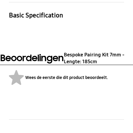
Basic Specification
Compatible Model
Feature
BESPOKE BMF/1Door
BESPOKE Pairing kit
Height 1.85M model
(15mm gap)
Bespoke Pairing Kit 7mm -
Beoordelingen
Lengte: 185cm
Wees de eerste die dit product beoordeelt.
bazaarvoice Certification Label