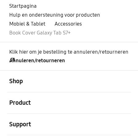
Startpagina
Hulp en ondersteuning voor producten
Mobiel & Tablet
Accessories
Book Cover Galaxy Tab S7+
Klik hier om je bestelling te annuleren/retourneren
Annuleren/retourneren
Open
Footer Navigation
Shop
Open
Product
Open
Support
Open