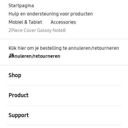
Startpagina
Hulp en ondersteuning voor producten
Mobiel & Tablet
Accessories
2Piece Cover Galaxy Note8
Klik hier om je bestelling te annuleren/retourneren
Annuleren/retourneren
Open
Footer Navigation
Shop
Open
Product
Open
Support
Open