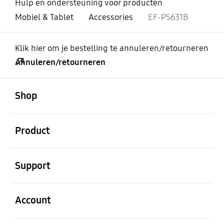
Hulp en ondersteuning voor producten
Mobiel & Tablet
Accessories
EF-PS631B
Klik hier om je bestelling te annuleren/retourneren
Annuleren/retourneren
Open
Footer Navigation
Shop
Open
Product
Open
Support
Open
Account
Open