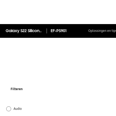
Galaxy S22 Silicone Cover
EF-PS901
Oplossingen en tip
Filteren
Audio