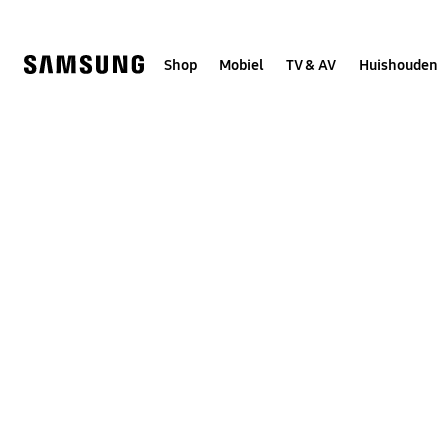
Skip
to
content
Shop
Mobiel
TV & AV
Huishouden