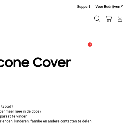
Support
Voor Bedrijven
Zoeken
Winkelwagen
Inloggen/Account maken
Zoeken
3
MELDINGEN
icone Cover
 tablet?
der meer mee in de doos?
paraat te vinden
ienden, kinderen, familie en andere contacten te delen