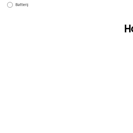
Batterij
Bluetooth
H
Galaxy Apps
Hardware
Instellingen
Overig