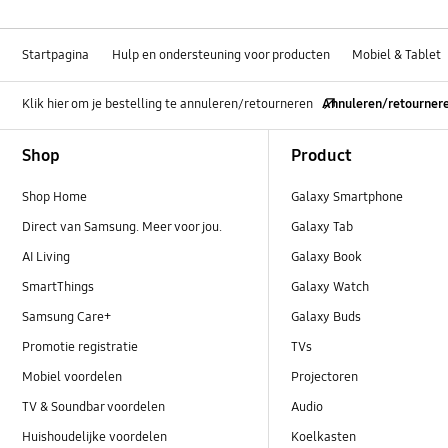
Startpagina
Hulp en ondersteuning voor producten
Mobiel & Tablet
Klik hier om je bestelling te annuleren/retourneren
Annuleren/retourner
Footer Navigation
Shop
Product
Shop Home
Galaxy Smartphone
Direct van Samsung. Meer voor jou.
Galaxy Tab
AI Living
Galaxy Book
SmartThings
Galaxy Watch
Samsung Care+
Galaxy Buds
Promotie registratie
TVs
Mobiel voordelen
Projectoren
TV & Soundbar voordelen
Audio
Huishoudelijke voordelen
Koelkasten