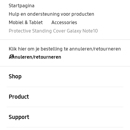
Startpagina
Hulp en ondersteuning voor producten
Mobiel & Tablet
Accessories
Protective Standing Cover Galaxy Note10
Klik hier om je bestelling te annuleren/retourneren
Annuleren/retourneren
Open
Footer Navigation
Shop
Open
Product
Open
Support
Open