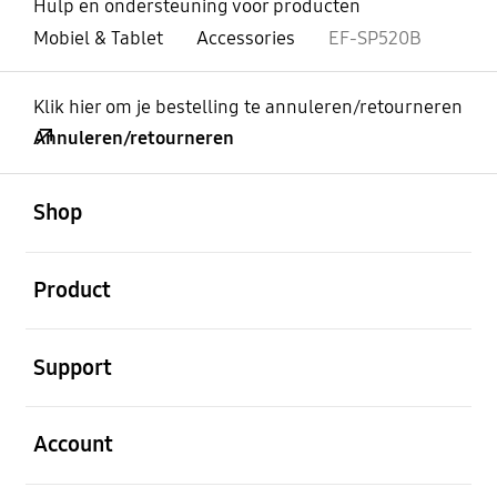
Hulp en ondersteuning voor producten
Mobiel & Tablet
Accessories
EF-SP520B
Klik hier om je bestelling te annuleren/retourneren
Annuleren/retourneren
Open
Footer Navigation
Shop
Open
Product
Open
Support
Open
Account
Open