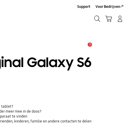
Support
Voor Bedrijven
Zoeken
Winkelwagen
Inloggen/Account maken
Zoeken
3
MELDINGEN
ginal Galaxy S6
 tablet?
der meer mee in de doos?
paraat te vinden
ienden, kinderen, familie en andere contacten te delen