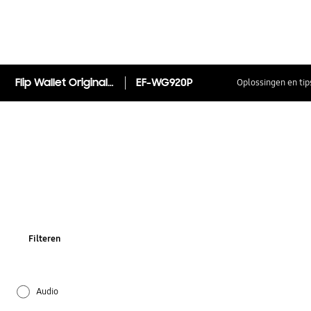
Flip Wallet Original Galaxy S6
EF-WG920P
Oplossingen en tip
Filteren
Audio