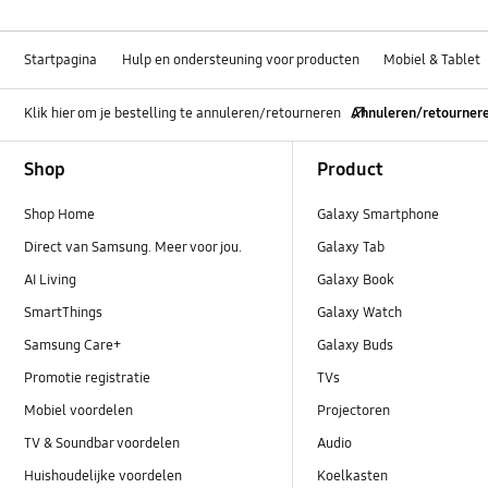
Startpagina
Hulp en ondersteuning voor producten
Mobiel & Tablet
Klik hier om je bestelling te annuleren/retourneren
Annuleren/retourner
Footer Navigation
Shop
Product
Shop Home
Galaxy Smartphone
Direct van Samsung. Meer voor jou.
Galaxy Tab
AI Living
Galaxy Book
SmartThings
Galaxy Watch
Samsung Care+
Galaxy Buds
Promotie registratie
TVs
Mobiel voordelen
Projectoren
TV & Soundbar voordelen
Audio
Huishoudelijke voordelen
Koelkasten