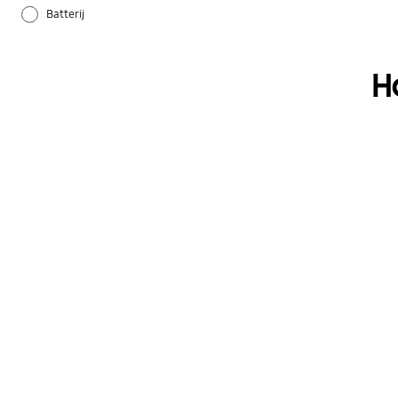
Batterij
Bluetooth
H
Galaxy Apps
Hardware
Instellingen
Overig