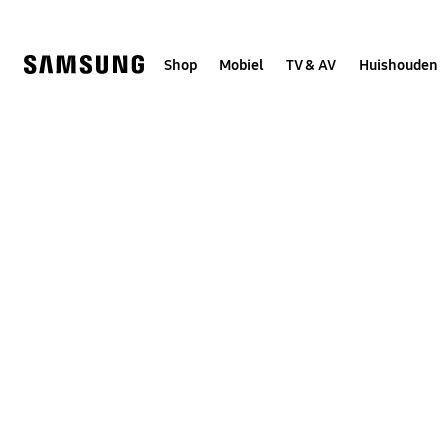
Skip
to
content
Shop
Mobiel
TV & AV
Huishouden