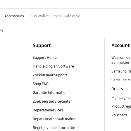
Accessories
Flip Wallet Original Galaxy S6
en
Support
Account
Support Home
Waarom ee
aanmaken
Handleiding en Software
Samsung R
Zoeken naar Support
Samsung M
Shop FAQ
Orders
Garantie Informatie
Mijn pagina
Zoek een Servicecenter
Productregi
Reparatieservices
Vouchers
Reparatieafspraak maken
Regelgevende Informatie