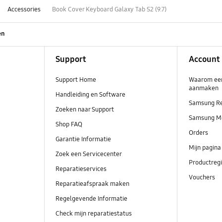
Accessories
Book Cover Keyboard Galaxy Tab S2 (9.7)
en
Support
Account
Support Home
Waarom ee
aanmaken
Handleiding en Software
Samsung R
Zoeken naar Support
Samsung M
Shop FAQ
Orders
Garantie Informatie
Mijn pagina
Zoek een Servicecenter
Productregi
Reparatieservices
Vouchers
Reparatieafspraak maken
Regelgevende Informatie
Check mijn reparatiestatus