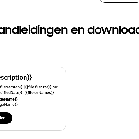
andleidingen en downloa
escription}}
.fileVersion}}
{{file.fileSize}} MB
odifiedDate}}
{{file.osNames}}
uageName}}
uageName}}
den