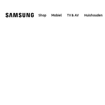
Skip
to
content
Shop
Mobiel
TV & AV
Huishouden