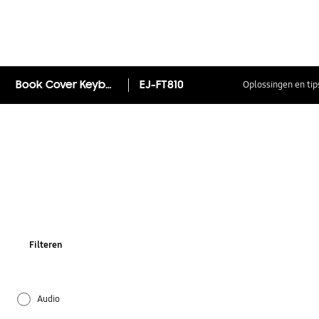
Book Cover Keyboard Galaxy Tab S2 (9.7)
EJ-FT810
Oplossingen en tip
Filteren
Audio