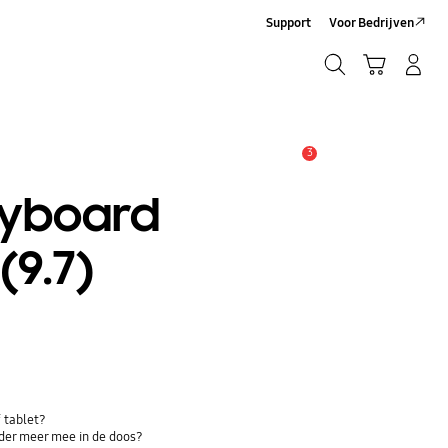
Support
Voor Bedrijven
Zoeken
Winkelwagen
Inloggen/Account maken
Zoeken
3
MELDINGEN
eyboard
(9.7)
 tablet?
der meer mee in de doos?