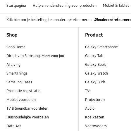
Startpagina
Hulp en ondersteuning voor producten
Mobiel & Tablet
Klik hier om je bestelling te annuleren/retourneren
Annuleren/retourner
Footer Navigation
Shop
Product
Shop Home
Galaxy Smartphone
Direct van Samsung. Meer voor jou.
Galaxy Tab
AI Living
Galaxy Book
SmartThings
Galaxy Watch
Samsung Care+
Galaxy Buds
Promotie registratie
TVs
Mobiel voordelen
Projectoren
TV & Soundbar voordelen
Audio
Huishoudelijke voordelen
Koelkasten
Data Act
Vaatwassers