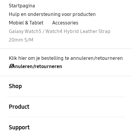
Startpagina
Hulp en ondersteuning voor producten
Mobiel & Tablet
Accessories
Galaxy Watch5 / Watch4 Hybrid Leather Strap
20mm S/M
Klik hier om je bestelling te annuleren/retourneren
Annuleren/retourneren
Open
Footer Navigation
Shop
Open
Product
Open
Support