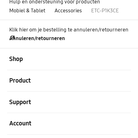
Hulp en ondersteuning voor producten
Mobiel & Tablet
Accessories
ETC-P1K3CE
Klik hier om je bestelling te annuleren/retourneren
Annuleren/retourneren
Open
Footer Navigation
Shop
Open
Product
Open
Support
Open
Account
Open