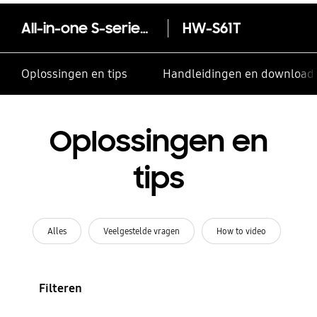
All-in-one S-series soundbar HW-S61T
HW-S61T
Oplossingen en tips
Handleidingen en download
Oplossingen en
tips
Alles
Veelgestelde vragen
How to video
Filteren