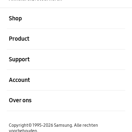
Open
Footer Navigation
Shop
Open
Product
Open
Support
Open
Account
Open
Over ons
Copyright© 1995-2026 Samsung. Alle rechten
voorbehouden.