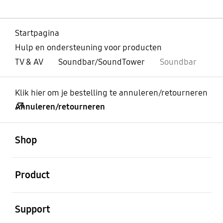
Startpagina
Hulp en ondersteuning voor producten
TV & AV
Soundbar/SoundTower
Soundbar
Klik hier om je bestelling te annuleren/retourneren
Annuleren/retourneren
Open
Footer Navigation
Shop
Open
Product
Open
Support