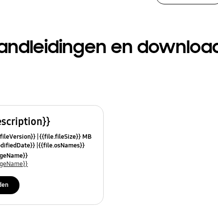
andleidingen en downloa
escription}}
.fileVersion}}
{{file.fileSize}} MB
odifiedDate}}
{{file.osNames}}
uageName}}
uageName}}
den