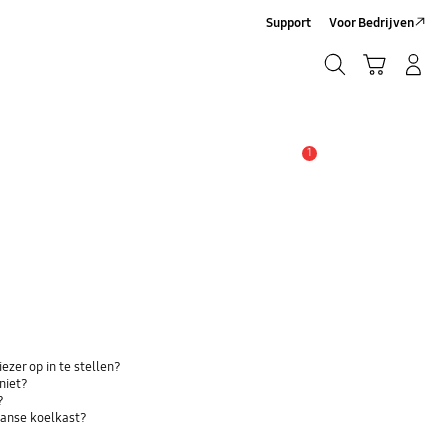
Support
Voor Bedrijven
Zoeken
Winkelwagen
Inloggen/Account maken
Zoeken
1
MELDINGEN
ezer op in te stellen?
niet?
?
aanse koelkast?