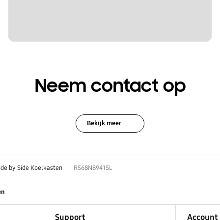
Neem contact op
Bekijk meer
ide by Side Koelkasten
RS68N8941SL
en
Support
Account