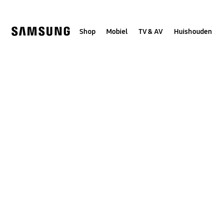
Skip
to
content
Shop
Mobiel
TV & AV
Huishouden