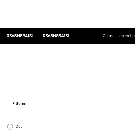
RS68N8941SL
RS68N8941SL
Oplossingen en tip
Filteren
Deur