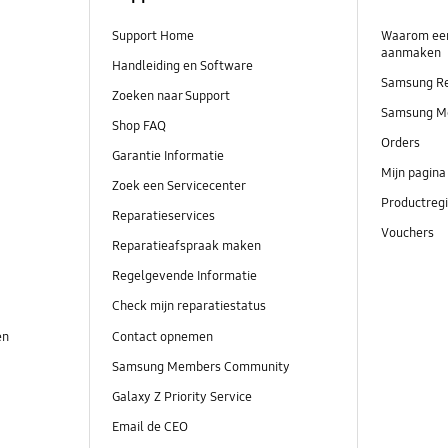
Support Home
Waarom ee
aanmaken
Handleiding en Software
Samsung R
Zoeken naar Support
Samsung M
Shop FAQ
Orders
Garantie Informatie
Mijn pagina
Zoek een Servicecenter
Productregi
Reparatieservices
Vouchers
Reparatieafspraak maken
Regelgevende Informatie
Check mijn reparatiestatus
en
Contact opnemen
Samsung Members Community
Galaxy Z Priority Service
Email de CEO