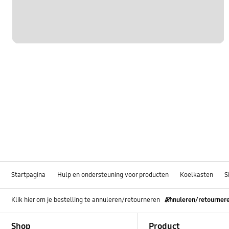
Startpagina
Hulp en ondersteuning voor producten
Koelkasten
S
Klik hier om je bestelling te annuleren/retourneren
Annuleren/retourner
Footer Navigation
Shop
Product