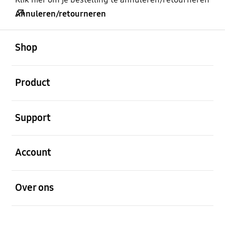
Annuleren/retourneren
Open
Footer Navigation
Shop
Open
Product
Open
Support
Open
Account
Open
Over ons