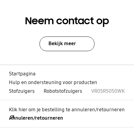
Neem contact op
Bekijk meer
Startpagina
Hulp en ondersteuning voor producten
Stofzuigers
Robotstofzuigers
VR05R5050WK
Klik hier om je bestelling te annuleren/retourneren
Annuleren/retourneren
Open
Footer Navigation