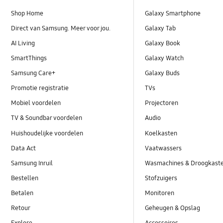
Shop Home
Galaxy Smartphone
Direct van Samsung. Meer voor jou.
Galaxy Tab
AI Living
Galaxy Book
SmartThings
Galaxy Watch
Samsung Care+
Galaxy Buds
Promotie registratie
TVs
Mobiel voordelen
Projectoren
TV & Soundbar voordelen
Audio
Huishoudelijke voordelen
Koelkasten
Data Act
Vaatwassers
Samsung Inruil
Wasmachines & Droogkast
Bestellen
Stofzuigers
Betalen
Monitoren
Retour
Geheugen & Opslag
Explore
Accessoires