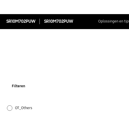
SR10M702PUW
SR10M702PUW
Oplossingen en tip
Filteren
OT_Others