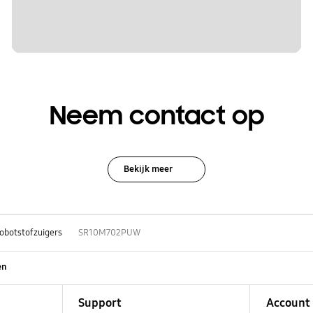
Neem contact op
Bekijk meer
obotstofzuigers
SR10M702PUW
en
Support
Account