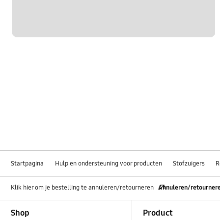
Startpagina
Hulp en ondersteuning voor producten
Stofzuigers
R
Klik hier om je bestelling te annuleren/retourneren
Annuleren/retourner
Footer Navigation
Shop
Product