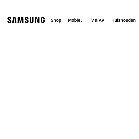
Skip
to
content
Shop
Mobiel
TV & AV
Huishouden