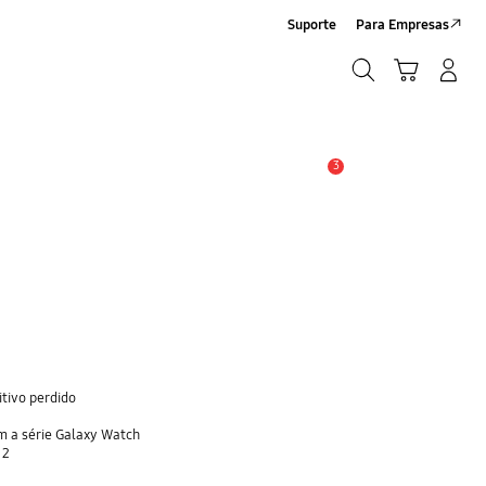
Suporte
Para Empresas
Pesquisar
Carrinho
Entrar/Registrar
Pesquisar
3
Alerta
itivo perdido
om a série Galaxy Watch
 2