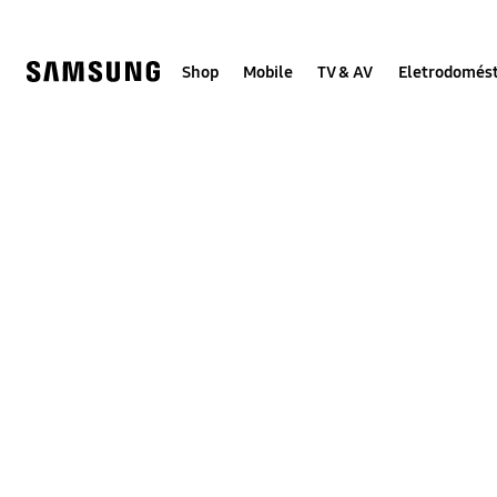
Skip
to
content
Shop
Mobile
TV & AV
Eletrodomést