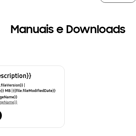
Manuais e Downloads
escription}}
.fileVersion}}
ze}} MB
{{file.fileModifiedDate}}
mes}}
uageName}}
uageName}}