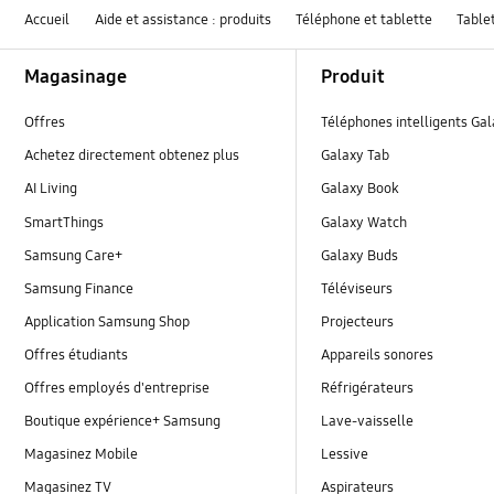
Accueil
Aide et assistance : produits
Téléphone et tablette
Table
Footer Navigation
Magasinage
Produit
Offres
Téléphones intelligents Ga
Achetez directement obtenez plus
Galaxy Tab
AI Living
Galaxy Book
SmartThings
Galaxy Watch
Samsung Care+
Galaxy Buds
Samsung Finance
Téléviseurs
Application Samsung Shop
Projecteurs
Offres étudiants
Appareils sonores
Offres employés d'entreprise
Réfrigérateurs
Boutique expérience+ Samsung
Lave-vaisselle
Magasinez Mobile
Lessive
Magasinez TV
Aspirateurs