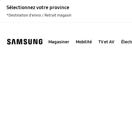
Skip
Sélectionnez votre province
to
content
*Destination d'envoi / Retrait magasin
Magasiner
Mobilité
TV et AV
Élec