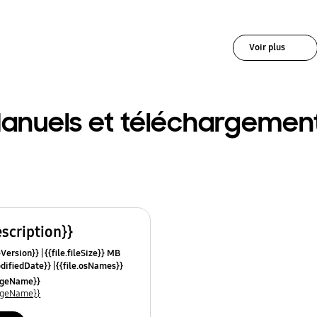
Voir plus
anuels et téléchargemen
escription}}
leVersion}}
{{file.fileSize}} MB
odifiedDate}}
{{file.osNames}}
uageName}}
uageName}}