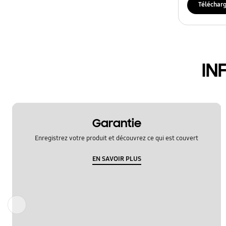
batterie
Téléchar
demande
multimédia
IN
puissance
verrouiller
Garantie
Enregistrez votre produit et découvrez ce qui est couvert
EN SAVOIR PLUS
Précédent