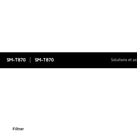
SM-T870
SM-T870
Solutions et a
Filtrer