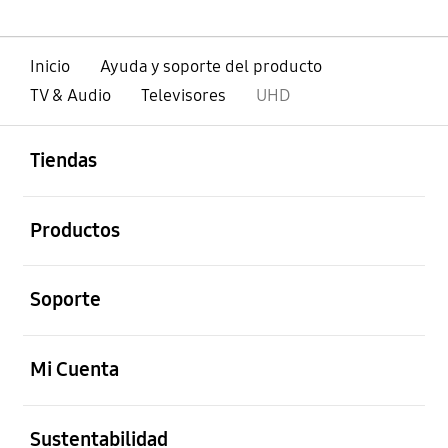
Inicio
Ayuda y soporte del producto
TV & Audio
Televisores
UHD
abierto
Footer Navigation
Tiendas
abierto
Productos
abierto
Soporte
abierto
Mi Cuenta
abierto
Sustentabilidad