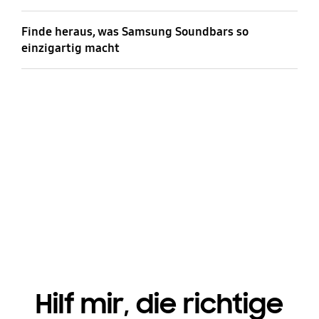
Finde heraus, was Samsung Soundbars so
einzigartig macht
Genieße ein beeindruckendes
Klangerlebnis – mit der Samsung
Soundbar, und ihren beeindruckenden
Technologien wie Q-Symphony und
SpaceFit Sound.
Hilf mir, die richtige