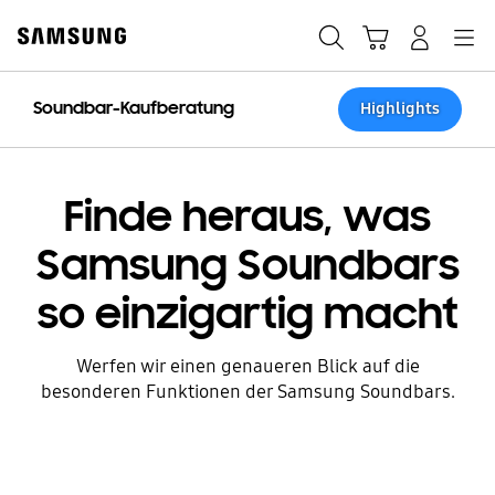
Skip
Skip
to
to
Suchen
Warenkorb
Anmelden
Navigation
content
accessibility
help
Soundbar-Kaufberatung
Highlights
Finde heraus, was
Samsung Soundbars
so einzigartig macht
Werfen wir einen genaueren Blick auf die
besonderen Funktionen der Samsung Soundbars.