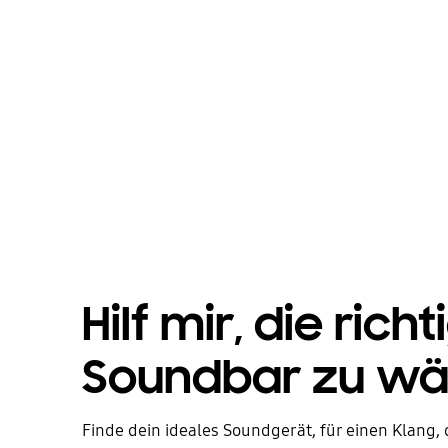
D
HDM
od
Ve
Hilf mir, die richt
Soundbar zu wä
Finde dein ideales Soundgerät, für einen Klang,