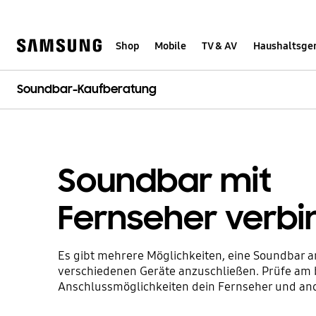
Skip
Skip
to
to
content
accessibility
help
Shop
Mobile
TV & AV
Haushaltsge
Soundbar-Kaufberatung
Soundbar mit
Fernseher verb
Es gibt mehrere Möglichkeiten, eine Soundbar a
verschiedenen Geräte anzuschließen. Prüfe am 
Anschlussmöglichkeiten dein Fernseher und an