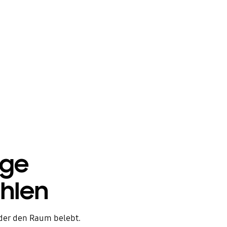
u kannst dich für eine kabelgebundene Lösung m
I-Kabeln oder für eine kabellose Lösung mit Wi
er Bluetooth entscheiden. Alle drei Optionen si
zuverlässig. Vergewissere dich einfach, dass die
Soundbar, die du kaufst, über die richtige
rbindungsoption verfügt, um mit deinem Fernse
und anderen Geräten nahtlos zu funktionieren.
ige
hlen
 der den Raum belebt.