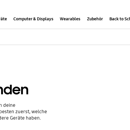
räte
Computer & Displays
Wearables
Zubehör
Back to Sc
inden
n deine
besten zuerst, welche
dere Geräte haben.