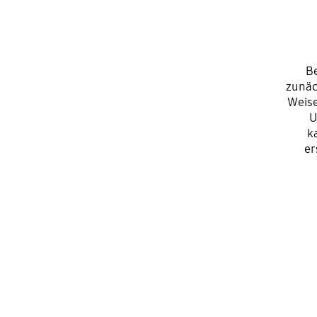
Be
zunäc
Weise
U
k
er