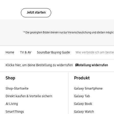
Jetzt starten
* Die gezeigten Bilder dienen nur zur Veranschaulichung und stellen mögli
Home
TV & AV
Soundbar Buying Guide
Wie verbinde ich am best
Klicke hier, um deine Bestellung zu widerrufen
Bestellung widerrufen
Footer Navigation
Shop
Produkt
Shop-Startseite
Galaxy Smartphone
Direkt kaufen & Vorteile sichern
Galaxy Tab
AI Living
Galaxy Book
SmartThings
Galaxy Watch