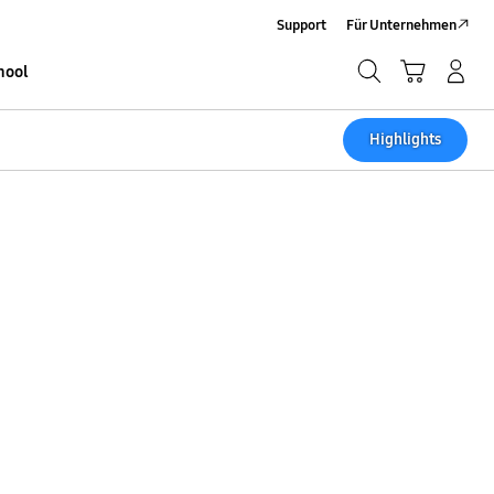
Support
Für Unternehmen
Suchen
Warenkorb
Anmelden/Sign-Up
hool
Suchen
Highlights