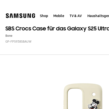
Skip
Skip
to
to
content
accessibility
help
Shop
Mobile
TV & AV
Haushaltsge
SBS Crocs Case für das Galaxy S25 Ultr
Bone
GP-FPS938SBAUW