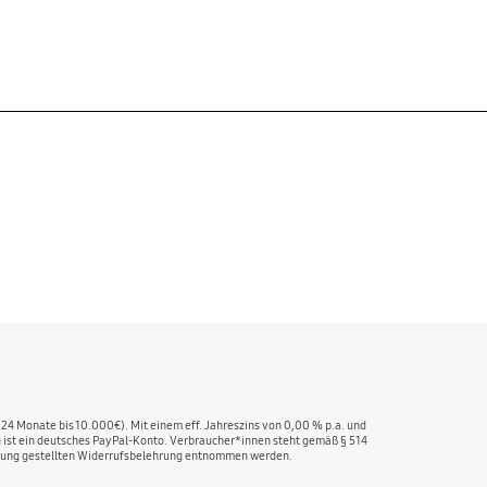
 24 Monate bis 10.000€). Mit einem eff. Jahreszins von 0,00 % p.a. und
ng ist ein deutsches PayPal-Konto. Verbraucher*innen steht gemäß § 514
fügung gestellten Widerrufsbelehrung entnommen werden.