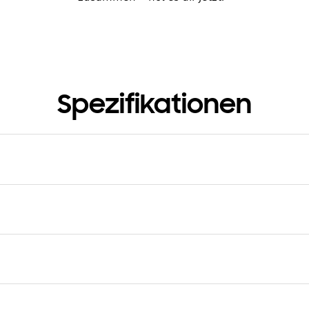
Spezifikationen
kelnummer
FPS938SBAUW