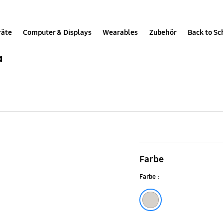
räte
Computer & Displays
Wearables
Zubehör
Back to Sc
a
SBS
Crocs
Farbe
Case
Farbe :
für
das
Bone
Galaxy