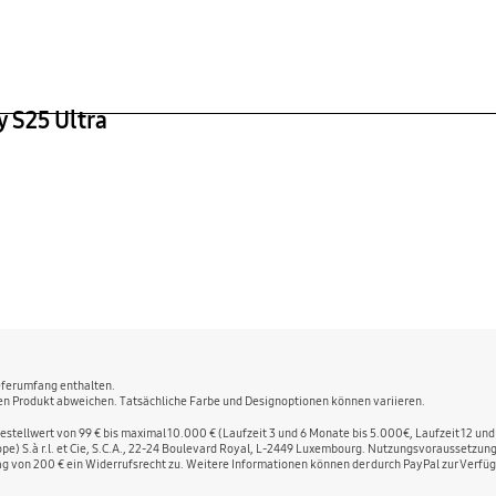
cht
4 g
y S25 Ultra
ieferumfang enthalten.
chen Produkt abweichen. Tatsächliche Farbe und Designoptionen können variieren.
stellwert von 99 € bis maximal 10.000 € (Laufzeit 3 und 6 Monate bis 5.000€, Laufzeit 12 und
rope) S.à r.l. et Cie, S.C.A., 22-24 Boulevard Royal, L-2449 Luxembourg. Nutzungsvoraussetzu
g von 200 € ein Widerrufsrecht zu. Weitere Informationen können der durch PayPal zur Ver