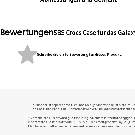
Gerätemaße (B x H x T)
Gewi
86,9 x 177,51 x 17,3 mm
110,4
Bewertungen
SBS Crocs Case für das Galax
Schreibe die erste Bewertung für dieses Produkt.
bazaarvoice Certification Label
1.
* Zubehör ist separat erhältlich. Das Galaxy-Smartphone ist nicht im L
** Das Bild dient nur zu Illustrationszwecken und kann vom tatsächli
* Vorbehaltlich Kreditwürdigkeitsprüfung. Ab einem laufzeitabhängigen Be
einem festen Sollzinssatz von 0,00 % p.a.. Der Kreditgeber ist PayPal (Eu
BGB bei unentgeltlichen Darlehensverträgen ab einem Finanzierungsbetra