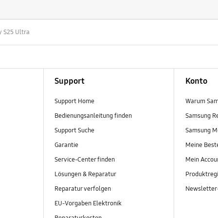
y S25 Ultra
Support
Konto
Support Home
Warum Sam
Bedienungsanleitung finden
Samsung R
Support Suche
Samsung M
Garantie
Meine Best
Service-Center finden
Mein Accou
Lösungen & Reparatur
Produktregi
Reparatur verfolgen
Newslette
EU-Vorgaben Elektronik