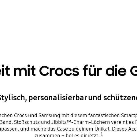
mit Crocs für die 
Stylisch, personalisierbar und schützen
chen Crocs und Samsung mit diesem fantastischen Smart
and, Stoßschutz und Jibbitz™-Charm-Löchern vereint es Fun
upassen, und mache das Case zu deinem Unikat. Dieses Acce
1
zusammen – hol es dir jetzt.