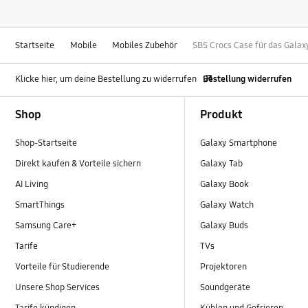
Startseite
Mobile
Mobiles Zubehör
SBS Crocs Case für das Galax
Klicke hier, um deine Bestellung zu widerrufen
Bestellung widerrufen
Footer Navigation
Shop
Produkt
Shop-Startseite
Galaxy Smartphone
Direkt kaufen & Vorteile sichern
Galaxy Tab
AI Living
Galaxy Book
SmartThings
Galaxy Watch
Samsung Care+
Galaxy Buds
Tarife
TVs
Vorteile für Studierende
Projektoren
Unsere Shop Services
Soundgeräte