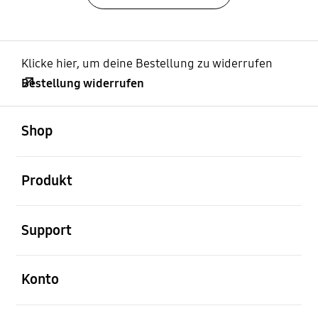
Klicke hier, um deine Bestellung zu widerrufen
Bestellung widerrufen
öffnen
Footer Navigation
Shop
öffnen
Produkt
öffnen
Support
öffnen
Konto
öffnen