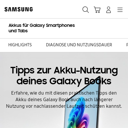
Skip
Skip
to
to
Suchen
Warenkorb
Anmelden
Navigation
content
accessibility
help
Akkus für Galaxy Smartphones
und Tabs
HIGHLIGHTS
DIAGNOSE UND NUTZUNGSDAUER
Tipps zur Akku-Nutzung
deines Galaxy Books
Erfahre, wie du mit diesen praktischen Tipps den
Akku deines Galaxy Book auch nach längerer
Nutzung vor nachlassender Laufzeit schützen kannst.