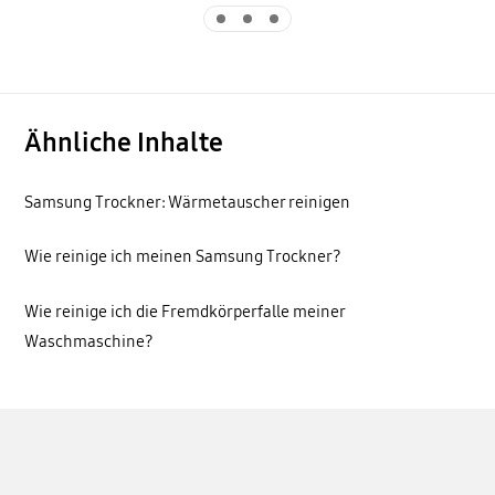
Indicator 1
Indicator 2
Indicator 3
Ähnliche Inhalte
Samsung Trockner: Wärmetauscher reinigen
Wie reinige ich meinen Samsung Trockner?
Wie reinige ich die Fremdkörperfalle meiner
Waschmaschine?