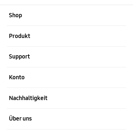
öffnen
Footer Navigation
Shop
öffnen
Produkt
öffnen
Support
öffnen
Konto
öffnen
Nachhaltigkeit
öffnen
Über uns