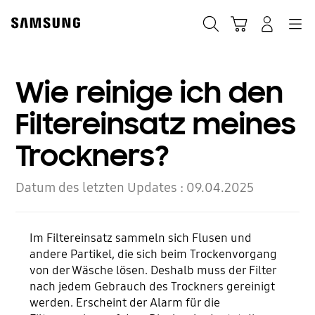
Skip
Skip
to
to
Suchen
Warenkorb
Anmelden
Navigation
content
accessibility
help
Wie reinige ich den
Filtereinsatz meines
Trockners?
Datum des letzten Updates :
09.04.2025
Im Filtereinsatz sammeln sich Flusen und
andere Partikel, die sich beim Trockenvorgang
von der Wäsche lösen. Deshalb muss der Filter
nach jedem Gebrauch des Trockners gereinigt
werden. Erscheint der Alarm für die