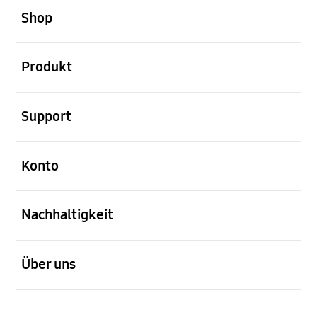
Shop
öffnen
Produkt
öffnen
Support
öffnen
Konto
öffnen
Nachhaltigkeit
öffnen
Über uns