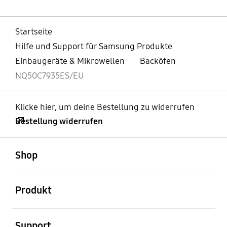
Startseite
Hilfe und Support für Samsung Produkte
Einbaugeräte & Mikrowellen
Backöfen
NQ50C7935ES/EU
Klicke hier, um deine Bestellung zu widerrufen
Bestellung widerrufen
öffnen
Footer Navigation
Shop
öffnen
Produkt
öffnen
Support