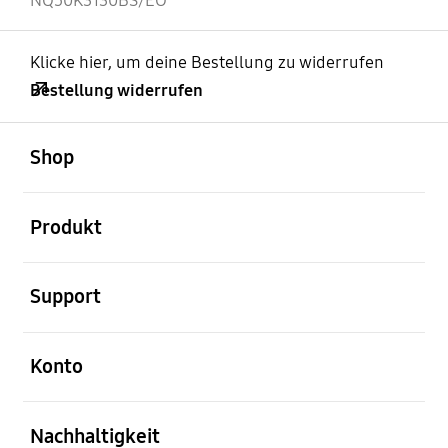
NQ50K3130BS/EO
Klicke hier, um deine Bestellung zu widerrufen
Bestellung widerrufen
öffnen
Footer Navigation
Shop
öffnen
Produkt
öffnen
Support
öffnen
Konto
öffnen
Nachhaltigkeit