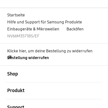
Startseite
Hilfe und Support für Samsung Produkte
Einbaugeräte & Mikrowellen
Backöfen
NV66M3571BS/EF
Klicke hier, um deine Bestellung zu widerrufen
Bestellung widerrufen
öffnen
Footer Navigation
Shop
öffnen
Produkt
öffnen
Support