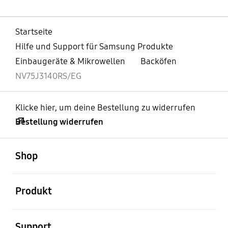
Startseite
Hilfe und Support für Samsung Produkte
Einbaugeräte & Mikrowellen
Backöfen
NV75J3140RS/EG
Klicke hier, um deine Bestellung zu widerrufen
Bestellung widerrufen
öffnen
Footer Navigation
Shop
öffnen
Produkt
öffnen
Support