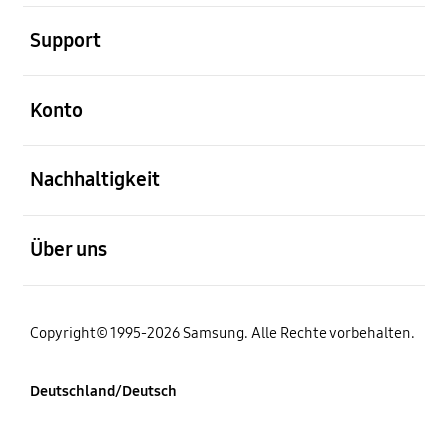
öffnen
Support
öffnen
Konto
öffnen
Nachhaltigkeit
öffnen
Über uns
Copyright© 1995-2026 Samsung. Alle Rechte vorbehalten.
Deutschland/Deutsch