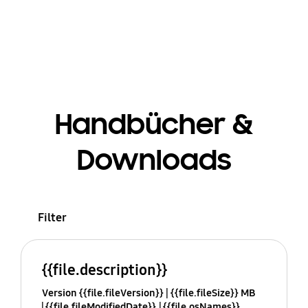
Handbücher &
Downloads
Filter
{{file.description}}
Version {{file.fileVersion}}
{{file.fileSize}} MB
{{file.fileModifiedDate}}
{{file.osNames}}