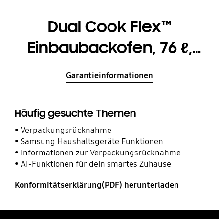
Dual Cook Flex™
Einbaubackofen, 76 ℓ,
A+*, Pyrolyse, Black
Garantieinformationen
Stainless Steel, Serie 4
Häufig gesuchte Themen
Verpackungsrücknahme
Samsung Haushaltsgeräte Funktionen
Informationen zur Verpackungsrücknahme
AI-Funktionen für dein smartes Zuhause
Konformitätserklärung(PDF) herunterladen