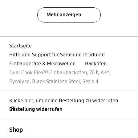
Mehr anzeigen
Startseite
Hilfe und Support für Samsung Produkte
Einbaugeräte & Mikrowellen
Backöfen
Dual Cook Flex™ Einbaubackofen, 76 ℓ, A+*,
Pyrolyse, Black Stainless Steel, Serie 4
Klicke hier, um deine Bestellung zu widerrufen
Bestellung widerrufen
öffnen
Footer Navigation
Shop