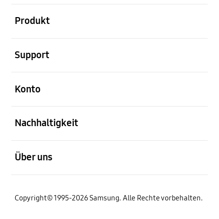
öffnen
Produkt
öffnen
Support
öffnen
Konto
öffnen
Nachhaltigkeit
öffnen
Über uns
Copyright© 1995-2026 Samsung. Alle Rechte vorbehalten.