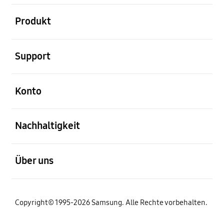
öffnen
Produkt
öffnen
Support
öffnen
Konto
öffnen
Nachhaltigkeit
öffnen
Über uns
Copyright© 1995-2026 Samsung. Alle Rechte vorbehalten.