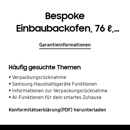
Bespoke
Einbaubackofen, 76 ℓ,
A+*, Pyrolyse, Clean
Garantieinformationen
Navy, Serie 7
Häufig gesuchte Themen
Verpackungsrücknahme
Samsung Haushaltsgeräte Funktionen
Informationen zur Verpackungsrücknahme
AI-Funktionen für dein smartes Zuhause
Konformitätserklärung(PDF) herunterladen