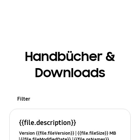
Handbücher &
Downloads
Filter
{{file.description}}
Version {{file.fileVersion}}
{{file.fileSize}} MB
{{file.fileModifiedDate}}
{{file.osNames}}