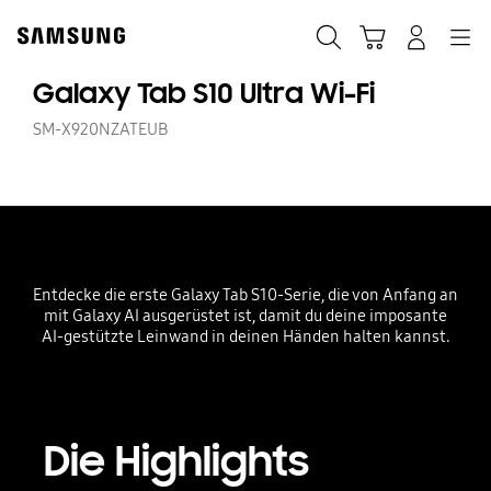
Skip
Skip
to
to
Suchen
Warenkorb
Anmelden
Navigation
content
accessibility
help
Galaxy Tab S10 Ultra Wi-Fi
SM-X920NZATEUB
Entdecke die erste Galaxy Tab S10-Serie, die von Anfang an
mit Galaxy AI ausgerüstet ist, damit du deine imposante
AI-gestützte Leinwand in deinen Händen halten kannst.
Die Highlights