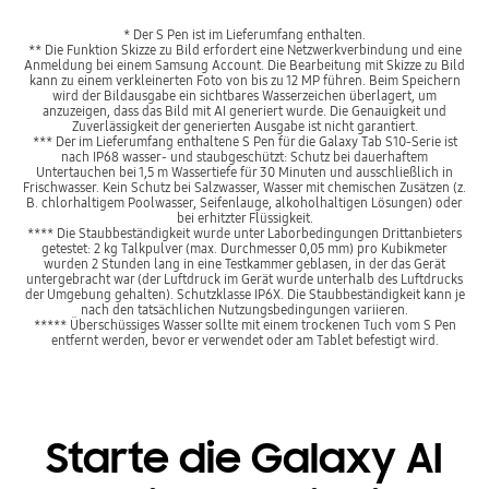
* Der S Pen ist im Lieferumfang enthalten.
** Die Funktion Skizze zu Bild erfordert eine Netzwerkverbindung und eine
Anmeldung bei einem Samsung Account. Die Bearbeitung mit Skizze zu Bild
kann zu einem verkleinerten Foto von bis zu 12 MP führen. Beim Speichern
wird der Bildausgabe ein sichtbares Wasserzeichen überlagert, um
anzuzeigen, dass das Bild mit AI generiert wurde. Die Genauigkeit und
Zuverlässigkeit der generierten Ausgabe ist nicht garantiert.
*** Der im Lieferumfang enthaltene S Pen für die Galaxy Tab S10-Serie ist
nach IP68 wasser- und staubgeschützt: Schutz bei dauerhaftem
Untertauchen bei 1,5 m Wassertiefe für 30 Minuten und ausschließlich in
Frischwasser. Kein Schutz bei Salzwasser, Wasser mit chemischen Zusätzen (z.
B. chlorhaltigem Poolwasser, Seifenlauge, alkoholhaltigen Lösungen) oder
bei erhitzter Flüssigkeit.
**** Die Staubbeständigkeit wurde unter Laborbedingungen Drittanbieters
getestet: 2 kg Talkpulver (max. Durchmesser 0,05 mm) pro Kubikmeter
wurden 2 Stunden lang in eine Testkammer geblasen, in der das Gerät
untergebracht war (der Luftdruck im Gerät wurde unterhalb des Luftdrucks
der Umgebung gehalten). Schutzklasse IP6X. Die Staubbeständigkeit kann je
nach den tatsächlichen Nutzungsbedingungen variieren.
***** Überschüssiges Wasser sollte mit einem trockenen Tuch vom S Pen
entfernt werden, bevor er verwendet oder am Tablet befestigt wird.
Starte die Galaxy AI