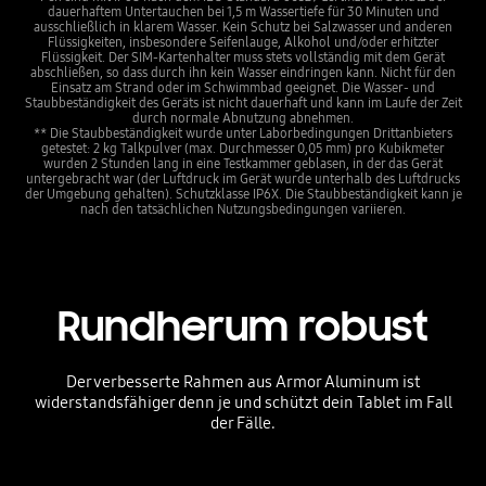
dauerhaftem Untertauchen bei 1,5 m Wassertiefe für 30 Minuten und
ausschließlich in klarem Wasser. Kein Schutz bei Salzwasser und anderen
Flüssigkeiten, insbesondere Seifenlauge, Alkohol und/oder erhitzter
Flüssigkeit. Der SIM-Kartenhalter muss stets vollständig mit dem Gerät
abschließen, so dass durch ihn kein Wasser eindringen kann. Nicht für den
Einsatz am Strand oder im Schwimmbad geeignet. Die Wasser- und
Staubbeständigkeit des Geräts ist nicht dauerhaft und kann im Laufe der Zeit
durch normale Abnutzung abnehmen.
** Die Staubbeständigkeit wurde unter Laborbedingungen Drittanbieters
getestet: 2 kg Talkpulver (max. Durchmesser 0,05 mm) pro Kubikmeter
wurden 2 Stunden lang in eine Testkammer geblasen, in der das Gerät
untergebracht war (der Luftdruck im Gerät wurde unterhalb des Luftdrucks
der Umgebung gehalten). Schutzklasse IP6X. Die Staubbeständigkeit kann je
nach den tatsächlichen Nutzungsbedingungen variieren.
Rundherum robust
Der verbesserte Rahmen aus Armor Aluminum ist
widerstandsfähiger denn je und schützt dein Tablet im Fall
der Fälle.