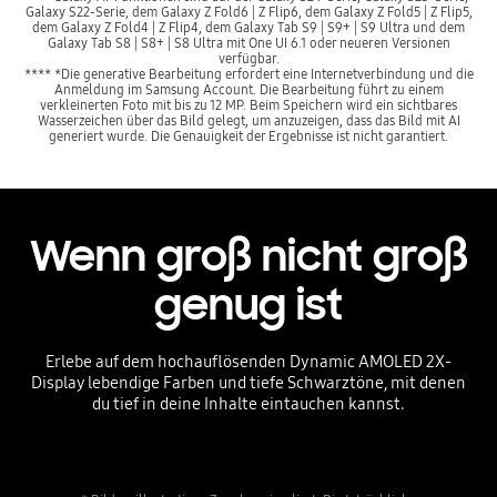
Galaxy S22-Serie, dem Galaxy Z Fold6 | Z Flip6, dem Galaxy Z Fold5 | Z Flip5,
dem Galaxy Z Fold4 | Z Flip4, dem Galaxy Tab S9 | S9+ | S9 Ultra und dem
Galaxy Tab S8 | S8+ | S8 Ultra mit One UI 6.1 oder neueren Versionen
verfügbar.
**** *Die generative Bearbeitung erfordert eine Internetverbindung und die
Anmeldung im Samsung Account. Die Bearbeitung führt zu einem
verkleinerten Foto mit bis zu 12 MP. Beim Speichern wird ein sichtbares
Wasserzeichen über das Bild gelegt, um anzuzeigen, dass das Bild mit AI
generiert wurde. Die Genauigkeit der Ergebnisse ist nicht garantiert.
Wenn groß nicht groß
genug ist
Erlebe auf dem hochauflösenden Dynamic AMOLED 2X-
Display lebendige Farben und tiefe Schwarztöne, mit denen
du tief in deine Inhalte eintauchen kannst.