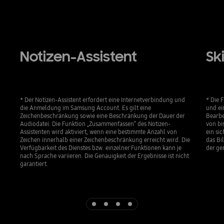
Notizen-Assistent
Sk
* Der Notizen-Assistent erfordert eine Internetverbindung und
* Die 
die Anmeldung im Samsung Account. Es gilt eine
und ei
Zeichenbeschränkung sowie eine Beschränkung der Dauer der
Bearbe
Audiodatei. Die Funktion „Zusammenfassen“ des Notizen-
von bi
Assistenten wird aktiviert, wenn eine bestimmte Anzahl von
ein si
Zeichen innerhalb einer Zeichenbeschränkung erreicht wird. Die
das Bi
Verfügbarkeit des Dienstes bzw. einzelner Funktionen kann je
der ge
nach Sprache variieren. Die Genauigkeit der Ergebnisse ist nicht
garantiert.
Indicator 1
Indicator 2
Indicator 3
Indicator 4