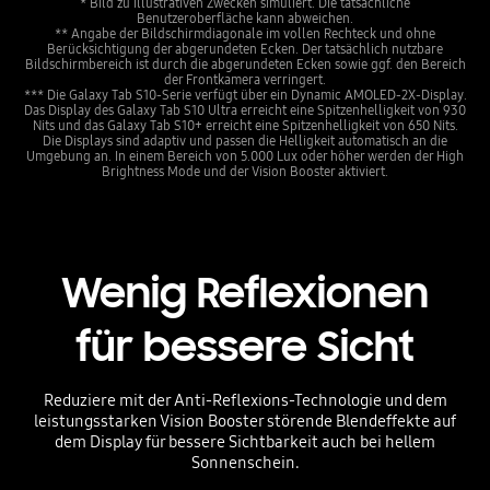
* Bild zu illustrativen Zwecken simuliert. Die tatsächliche
Benutzeroberfläche kann abweichen.
** Angabe der Bildschirmdiagonale im vollen Rechteck und ohne
Berücksichtigung der abgerundeten Ecken. Der tatsächlich nutzbare
Bildschirmbereich ist durch die abgerundeten Ecken sowie ggf. den Bereich
der Frontkamera verringert.
*** Die Galaxy Tab S10-Serie verfügt über ein Dynamic AMOLED-2X-Display.
Das Display des Galaxy Tab S10 Ultra erreicht eine Spitzenhelligkeit von 930
Nits und das Galaxy Tab S10+ erreicht eine Spitzenhelligkeit von 650 Nits.
Die Displays sind adaptiv und passen die Helligkeit automatisch an die
Umgebung an. In einem Bereich von 5.000 Lux oder höher werden der High
Brightness Mode und der Vision Booster aktiviert.
Wenig Reflexionen
für bessere Sicht
Reduziere mit der Anti-Reflexions-Technologie und dem
leistungsstarken Vision Booster störende Blendeffekte auf
dem Display für bessere Sichtbarkeit auch bei hellem
Sonnenschein.