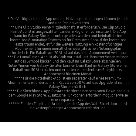
* Die Verfügbarkeit der App und die Nutzungsbedingungen können je nach
Land und Region variieren.
** Eine Clip Studio Paint-Mitgliedschaft ist erforderlich. Die Clip Studio
Paint-App ist in ausgewählten Ländern/Regionen vorinstalliert. Die App
kann im Galaxy Store heruntergeladen werden und beinhaltet eine
kostenlose 6-monatige Testversion für Erstnutzer. Sobald der kostenlose
Testzeitraum endet, ist für die weitere Nutzung ein kostenpflichtiges
Abonnement für einen monatlichen oder jährlichen Nutzungsplan
erforderlich. Ein Rabatt von 20 % ist auf das erste Abonnement verfügbar.
*** Die LumaFusion-App ist als Stub vorinstalliert. Benutzer*innen müssen
auf das Symbol klicken und den Kauf im Galaxy Store abschließen.
Nutzer*innen von Galaxy-Geräten können beim Kauf im Galaxy Store einen
Rabatt von 50 % erhalten und erhalten ein kostenloses Storyblocks-
Abonnement für einen Monat.
**** Für die Noteshelf3-App ist ein separater Kauf eines Premium-
Abonnements erforderlich. Ein Rabatt von 30 % auf das Upgrade ist nur im
Galaxy Store erhältlich.
***** Die Sketchbook-App PicsArt erfordert einen separaten Download aus
dem Google Play Store. Zusätzliche Funktionen erfordern möglicherweise
einen separaten Kauf.
****** Für den Zugriff auf Artikel über die App des Wall Street Journal ist
ein kostenpflichtiges Abonnement erforderlich.