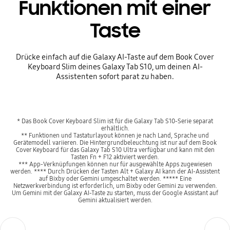
Funktionen mit einer
Taste
Drücke einfach auf die Galaxy AI-Taste auf dem Book Cover
Keyboard Slim deines Galaxy Tab S10, um deinen AI-
Assistenten sofort parat zu haben.
* Das Book Cover Keyboard Slim ist für die Galaxy Tab S10-Serie separat
erhältlich.
** Funktionen und Tastaturlayout können je nach Land, Sprache und
Gerätemodell variieren. Die Hintergrundbeleuchtung ist nur auf dem Book
Cover Keyboard für das Galaxy Tab S10 Ultra verfügbar und kann mit den
Tasten Fn + F12 aktiviert werden.
*** App-Verknüpfungen können nur für ausgewählte Apps zugewiesen
werden. **** Durch Drücken der Tasten Alt + Galaxy AI kann der AI-Assistent
auf Bixby oder Gemini umgeschaltet werden. ***** Eine
Netzwerkverbindung ist erforderlich, um Bixby oder Gemini zu verwenden.
Um Gemini mit der Galaxy AI-Taste zu starten, muss der Google Assistant auf
Gemini aktualisiert werden.
Previous
Next