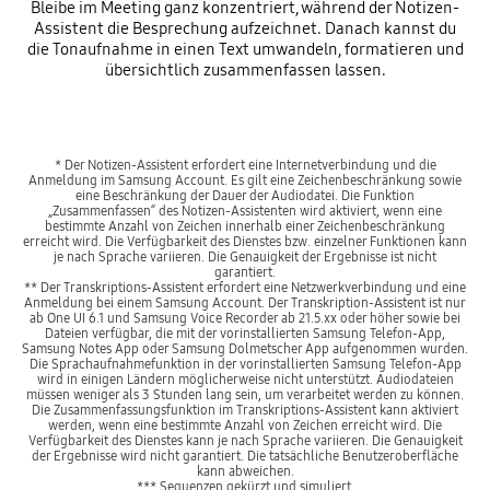
Bleibe im Meeting ganz konzentriert, während der Notizen-
Assistent die Besprechung aufzeichnet. Danach kannst du
die Tonaufnahme in einen Text umwandeln, formatieren und
übersichtlich zusammenfassen lassen.
* Der Notizen-Assistent erfordert eine Internetverbindung und die
Anmeldung im Samsung Account. Es gilt eine Zeichenbeschränkung sowie
eine Beschränkung der Dauer der Audiodatei. Die Funktion
„Zusammenfassen“ des Notizen-Assistenten wird aktiviert, wenn eine
bestimmte Anzahl von Zeichen innerhalb einer Zeichenbeschränkung
erreicht wird. Die Verfügbarkeit des Dienstes bzw. einzelner Funktionen kann
je nach Sprache variieren. Die Genauigkeit der Ergebnisse ist nicht
garantiert.
** Der Transkriptions-Assistent erfordert eine Netzwerkverbindung und eine
Anmeldung bei einem Samsung Account. Der Transkription-Assistent ist nur
ab One UI 6.1 und Samsung Voice Recorder ab 21.5.xx oder höher sowie bei
Dateien verfügbar, die mit der vorinstallierten Samsung Telefon-App,
Samsung Notes App oder Samsung Dolmetscher App aufgenommen wurden.
Die Sprachaufnahmefunktion in der vorinstallierten Samsung Telefon-App
wird in einigen Ländern möglicherweise nicht unterstützt. Audiodateien
müssen weniger als 3 Stunden lang sein, um verarbeitet werden zu können.
Die Zusammenfassungsfunktion im Transkriptions-Assistent kann aktiviert
werden, wenn eine bestimmte Anzahl von Zeichen erreicht wird. Die
Verfügbarkeit des Dienstes kann je nach Sprache variieren. Die Genauigkeit
der Ergebnisse wird nicht garantiert. Die tatsächliche Benutzeroberfläche
kann abweichen.
*** Sequenzen gekürzt und simuliert.