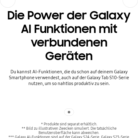
Die Power der Galaxy
AI Funktionen mit
verbundenen
Geräten
Du kannst AI-Funktionen, die du schon auf deinem Galaxy
Smartphone verwendest, auch auf der Galaxy Tab S10-Serie
nutzen, um so nahtlos produktiv zu sein.
Indicator 1
* Produkte sind separat erhältlich.
** Bild zu illustrativen Zwecken simuliert. Die tatsächliche
Benutzeroberfläche kann abweichen.
*** Galaxy AI-Funktionen sind auf der Galaxy S24-Serie, Galaxy S23-Serie,