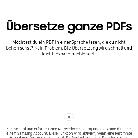
Übersetze ganze PDFs
Möchtest du ein PDF in einer Sprache lesen, die du nicht
beherrschst? Kein Problem. Die Übersetzung wird schnell und
leicht lesbar eingeblendet.
Indicator 1
* Diese Funktion erfordert eine Netzwerkverbindung und die Anmeldung bei
einem Samsung Account. Diese Funktion wird aktiviert, wenn eine bestimmte
Anzahl von Zeichen erreicht wird. Die Verfügbarkeit des Dienstes kann je