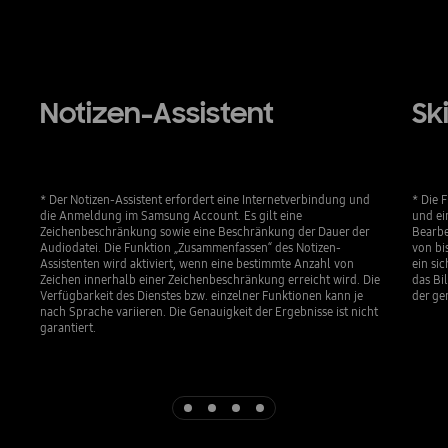
Notizen-Assistent
Sk
* Der Notizen-Assistent erfordert eine Internetverbindung und
* Die 
die Anmeldung im Samsung Account. Es gilt eine
und ei
Zeichenbeschränkung sowie eine Beschränkung der Dauer der
Bearbe
Audiodatei. Die Funktion „Zusammenfassen“ des Notizen-
von bi
Assistenten wird aktiviert, wenn eine bestimmte Anzahl von
ein si
Zeichen innerhalb einer Zeichenbeschränkung erreicht wird. Die
das Bi
Verfügbarkeit des Dienstes bzw. einzelner Funktionen kann je
der ge
nach Sprache variieren. Die Genauigkeit der Ergebnisse ist nicht
garantiert.
Indicator 1
Indicator 2
Indicator 3
Indicator 4