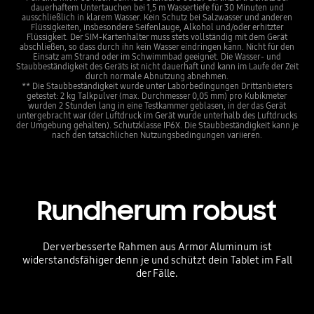
dauerhaftem Untertauchen bei 1,5 m Wassertiefe für 30 Minuten und
ausschließlich in klarem Wasser. Kein Schutz bei Salzwasser und anderen
Flüssigkeiten, insbesondere Seifenlauge, Alkohol und/oder erhitzter
Flüssigkeit. Der SIM-Kartenhalter muss stets vollständig mit dem Gerät
abschließen, so dass durch ihn kein Wasser eindringen kann. Nicht für den
Einsatz am Strand oder im Schwimmbad geeignet. Die Wasser- und
Staubbeständigkeit des Geräts ist nicht dauerhaft und kann im Laufe der Zeit
durch normale Abnutzung abnehmen.
** Die Staubbeständigkeit wurde unter Laborbedingungen Drittanbieters
getestet: 2 kg Talkpulver (max. Durchmesser 0,05 mm) pro Kubikmeter
wurden 2 Stunden lang in eine Testkammer geblasen, in der das Gerät
untergebracht war (der Luftdruck im Gerät wurde unterhalb des Luftdrucks
der Umgebung gehalten). Schutzklasse IP6X. Die Staubbeständigkeit kann je
nach den tatsächlichen Nutzungsbedingungen variieren.
Rundherum robust
Der verbesserte Rahmen aus Armor Aluminum ist
widerstandsfähiger denn je und schützt dein Tablet im Fall
der Fälle.