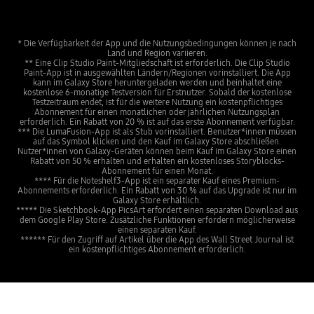
* Die Verfügbarkeit der App und die Nutzungsbedingungen können je nach
Land und Region variieren.
** Eine Clip Studio Paint-Mitgliedschaft ist erforderlich. Die Clip Studio
Paint-App ist in ausgewählten Ländern/Regionen vorinstalliert. Die App
kann im Galaxy Store heruntergeladen werden und beinhaltet eine
kostenlose 6-monatige Testversion für Erstnutzer. Sobald der kostenlose
Testzeitraum endet, ist für die weitere Nutzung ein kostenpflichtiges
Abonnement für einen monatlichen oder jährlichen Nutzungsplan
erforderlich. Ein Rabatt von 20 % ist auf das erste Abonnement verfügbar.
*** Die LumaFusion-App ist als Stub vorinstalliert. Benutzer*innen müssen
auf das Symbol klicken und den Kauf im Galaxy Store abschließen.
Nutzer*innen von Galaxy-Geräten können beim Kauf im Galaxy Store einen
Rabatt von 50 % erhalten und erhalten ein kostenloses Storyblocks-
Abonnement für einen Monat.
**** Für die Noteshelf3-App ist ein separater Kauf eines Premium-
Abonnements erforderlich. Ein Rabatt von 30 % auf das Upgrade ist nur im
Galaxy Store erhältlich.
***** Die Sketchbook-App PicsArt erfordert einen separaten Download aus
dem Google Play Store. Zusätzliche Funktionen erfordern möglicherweise
einen separaten Kauf.
****** Für den Zugriff auf Artikel über die App des Wall Street Journal ist
ein kostenpflichtiges Abonnement erforderlich.