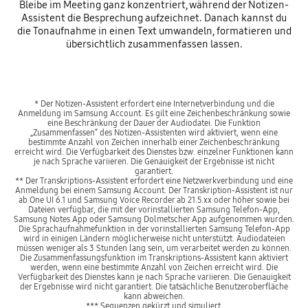
Bleibe im Meeting ganz konzentriert, während der Notizen-
Assistent die Besprechung aufzeichnet. Danach kannst du
die Tonaufnahme in einen Text umwandeln, formatieren und
übersichtlich zusammenfassen lassen.
* Der Notizen-Assistent erfordert eine Internetverbindung und die
Anmeldung im Samsung Account. Es gilt eine Zeichenbeschränkung sowie
eine Beschränkung der Dauer der Audiodatei. Die Funktion
„Zusammenfassen“ des Notizen-Assistenten wird aktiviert, wenn eine
bestimmte Anzahl von Zeichen innerhalb einer Zeichenbeschränkung
erreicht wird. Die Verfügbarkeit des Dienstes bzw. einzelner Funktionen kann
je nach Sprache variieren. Die Genauigkeit der Ergebnisse ist nicht
garantiert.
** Der Transkriptions-Assistent erfordert eine Netzwerkverbindung und eine
Anmeldung bei einem Samsung Account. Der Transkription-Assistent ist nur
ab One UI 6.1 und Samsung Voice Recorder ab 21.5.xx oder höher sowie bei
Dateien verfügbar, die mit der vorinstallierten Samsung Telefon-App,
Samsung Notes App oder Samsung Dolmetscher App aufgenommen wurden.
Die Sprachaufnahmefunktion in der vorinstallierten Samsung Telefon-App
wird in einigen Ländern möglicherweise nicht unterstützt. Audiodateien
müssen weniger als 3 Stunden lang sein, um verarbeitet werden zu können.
Die Zusammenfassungsfunktion im Transkriptions-Assistent kann aktiviert
werden, wenn eine bestimmte Anzahl von Zeichen erreicht wird. Die
Verfügbarkeit des Dienstes kann je nach Sprache variieren. Die Genauigkeit
der Ergebnisse wird nicht garantiert. Die tatsächliche Benutzeroberfläche
kann abweichen.
*** Sequenzen gekürzt und simuliert.