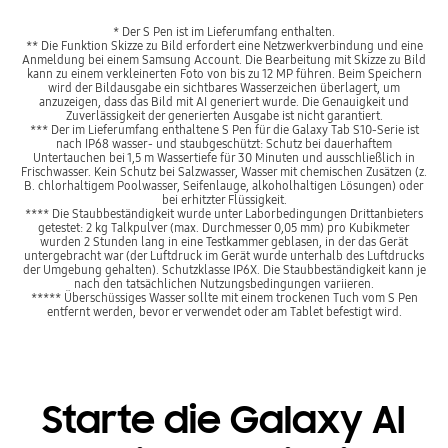
* Der S Pen ist im Lieferumfang enthalten.
** Die Funktion Skizze zu Bild erfordert eine Netzwerkverbindung und eine
Anmeldung bei einem Samsung Account. Die Bearbeitung mit Skizze zu Bild
kann zu einem verkleinerten Foto von bis zu 12 MP führen. Beim Speichern
wird der Bildausgabe ein sichtbares Wasserzeichen überlagert, um
anzuzeigen, dass das Bild mit AI generiert wurde. Die Genauigkeit und
Zuverlässigkeit der generierten Ausgabe ist nicht garantiert.
*** Der im Lieferumfang enthaltene S Pen für die Galaxy Tab S10-Serie ist
nach IP68 wasser- und staubgeschützt: Schutz bei dauerhaftem
Untertauchen bei 1,5 m Wassertiefe für 30 Minuten und ausschließlich in
Frischwasser. Kein Schutz bei Salzwasser, Wasser mit chemischen Zusätzen (z.
B. chlorhaltigem Poolwasser, Seifenlauge, alkoholhaltigen Lösungen) oder
bei erhitzter Flüssigkeit.
**** Die Staubbeständigkeit wurde unter Laborbedingungen Drittanbieters
getestet: 2 kg Talkpulver (max. Durchmesser 0,05 mm) pro Kubikmeter
wurden 2 Stunden lang in eine Testkammer geblasen, in der das Gerät
untergebracht war (der Luftdruck im Gerät wurde unterhalb des Luftdrucks
der Umgebung gehalten). Schutzklasse IP6X. Die Staubbeständigkeit kann je
nach den tatsächlichen Nutzungsbedingungen variieren.
***** Überschüssiges Wasser sollte mit einem trockenen Tuch vom S Pen
entfernt werden, bevor er verwendet oder am Tablet befestigt wird.
Starte die Galaxy AI