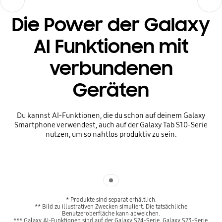
Die Power der Galaxy
AI Funktionen mit
verbundenen
Geräten
Du kannst AI-Funktionen, die du schon auf deinem Galaxy
Smartphone verwendest, auch auf der Galaxy Tab S10-Serie
nutzen, um so nahtlos produktiv zu sein.
Indicator 1
* Produkte sind separat erhältlich.
** Bild zu illustrativen Zwecken simuliert. Die tatsächliche
Benutzeroberfläche kann abweichen.
*** Galaxy AI-Funktionen sind auf der Galaxy S24-Serie, Galaxy S23-Serie,