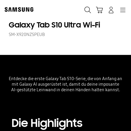
Skip
Skip
to
to
Suchen
Warenkorb
Anmelden
Navigation
content
accessibility
help
Galaxy Tab S10 Ultra Wi-Fi
SM-X920NZSPEUB
Entdecke die erste Galaxy Tab S10-Serie, die von Anfang an
mit Galaxy AI ausgerüstet ist, damit du deine imposante
AI-gestützte Leinwand in deinen Händen halten kannst.
Die Highlights