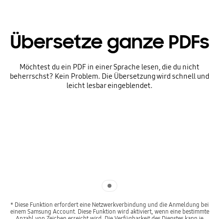
Übersetze ganze PDFs
Möchtest du ein PDF in einer Sprache lesen, die du nicht
beherrschst? Kein Problem. Die Übersetzung wird schnell und
leicht lesbar eingeblendet.
Indicator 1
* Diese Funktion erfordert eine Netzwerkverbindung und die Anmeldung bei
einem Samsung Account. Diese Funktion wird aktiviert, wenn eine bestimmte
Anzahl von Zeichen erreicht wird. Die Verfügbarkeit des Dienstes kann je