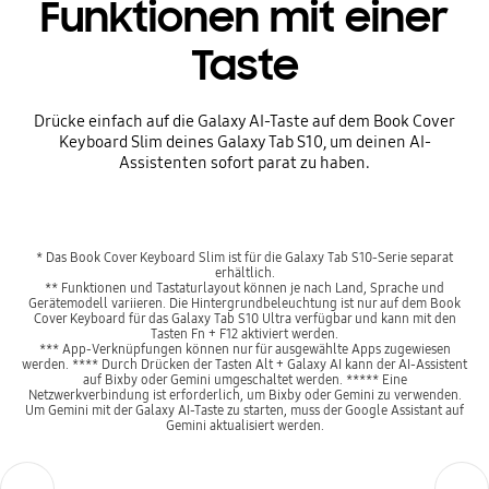
Funktionen mit einer
Taste
Drücke einfach auf die Galaxy AI-Taste auf dem Book Cover
Keyboard Slim deines Galaxy Tab S10, um deinen AI-
Assistenten sofort parat zu haben.
* Das Book Cover Keyboard Slim ist für die Galaxy Tab S10-Serie separat
erhältlich.
** Funktionen und Tastaturlayout können je nach Land, Sprache und
Gerätemodell variieren. Die Hintergrundbeleuchtung ist nur auf dem Book
Cover Keyboard für das Galaxy Tab S10 Ultra verfügbar und kann mit den
Tasten Fn + F12 aktiviert werden.
*** App-Verknüpfungen können nur für ausgewählte Apps zugewiesen
werden. **** Durch Drücken der Tasten Alt + Galaxy AI kann der AI-Assistent
auf Bixby oder Gemini umgeschaltet werden. ***** Eine
Netzwerkverbindung ist erforderlich, um Bixby oder Gemini zu verwenden.
Um Gemini mit der Galaxy AI-Taste zu starten, muss der Google Assistant auf
Gemini aktualisiert werden.
Previous
Next