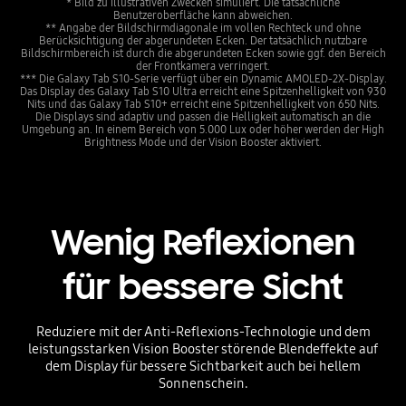
* Bild zu illustrativen Zwecken simuliert. Die tatsächliche
Benutzeroberfläche kann abweichen.
** Angabe der Bildschirmdiagonale im vollen Rechteck und ohne
Berücksichtigung der abgerundeten Ecken. Der tatsächlich nutzbare
Bildschirmbereich ist durch die abgerundeten Ecken sowie ggf. den Bereich
der Frontkamera verringert.
*** Die Galaxy Tab S10-Serie verfügt über ein Dynamic AMOLED-2X-Display.
Das Display des Galaxy Tab S10 Ultra erreicht eine Spitzenhelligkeit von 930
Nits und das Galaxy Tab S10+ erreicht eine Spitzenhelligkeit von 650 Nits.
Die Displays sind adaptiv und passen die Helligkeit automatisch an die
Umgebung an. In einem Bereich von 5.000 Lux oder höher werden der High
Brightness Mode und der Vision Booster aktiviert.
Wenig Reflexionen
für bessere Sicht
Reduziere mit der Anti-Reflexions-Technologie und dem
leistungsstarken Vision Booster störende Blendeffekte auf
dem Display für bessere Sichtbarkeit auch bei hellem
Sonnenschein.