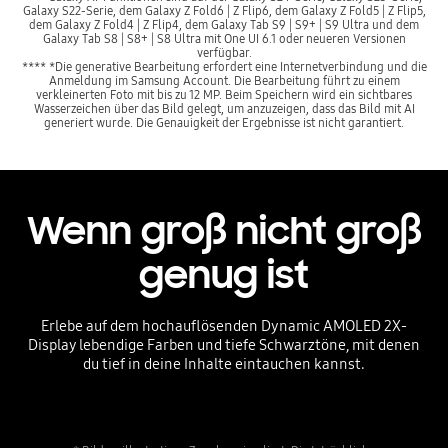
Galaxy S22-Serie, dem Galaxy Z Fold6 | Z Flip6, dem Galaxy Z Fold5 | Z Flip5,
dem Galaxy Z Fold4 | Z Flip4, dem Galaxy Tab S9 | S9+ | S9 Ultra und dem
Galaxy Tab S8 | S8+ | S8 Ultra mit One UI 6.1 oder neueren Versionen
verfügbar.
**** *Die generative Bearbeitung erfordert eine Internetverbindung und die
Anmeldung im Samsung Account. Die Bearbeitung führt zu einem
verkleinerten Foto mit bis zu 12 MP. Beim Speichern wird ein sichtbares
Wasserzeichen über das Bild gelegt, um anzuzeigen, dass das Bild mit AI
generiert wurde. Die Genauigkeit der Ergebnisse ist nicht garantiert.
Wenn groß nicht groß
genug ist
Erlebe auf dem hochauflösenden Dynamic AMOLED 2X-
Display lebendige Farben und tiefe Schwarztöne, mit denen
du tief in deine Inhalte eintauchen kannst.