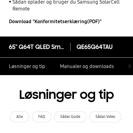
Sådan oplader og bruger du Samsung SolarCell
Remote
Download "Konformitetserklæring(PDF)"
65" Q64T QLED Smart 4K TV (2020)
QE65Q64TAU
Løsninger og tip
Manualer og downloads
I
Løsninger og tip
Alle
FAQ
Sådan Guide
Sådan Video