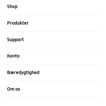
Shop
Åben
Produkter
Åben
Support
Åben
Konto
Åben
Bæredygtighed
Åben
Om os