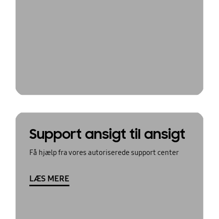
Support ansigt til ansigt
Få hjælp fra vores autoriserede support center
LÆS MERE