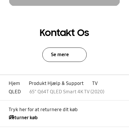
Kontakt Os
Se mere
Hjem
Produkt Hjælp & Support
TV
QLED
65" Q64T QLED Smart 4K TV (2020)
Tryk her for at returnere dit køb
Returner køb
Åben
Footer Navigation