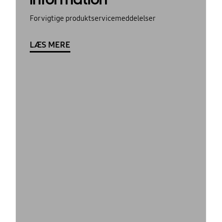
For vigtige produktservicemeddelelser
LÆS MERE