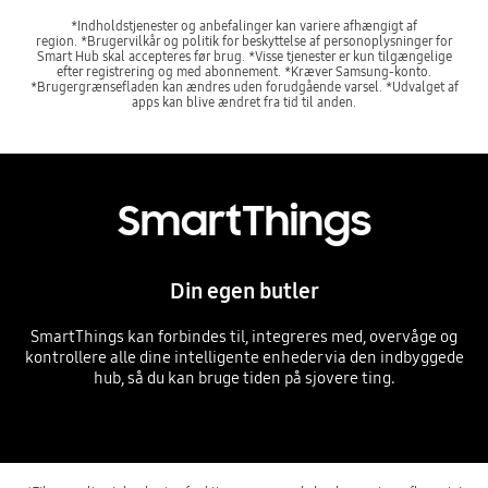
*Indholdstjenester og anbefalinger kan variere afhængigt af
region. *Brugervilkår og politik for beskyttelse af personoplysninger for
Smart Hub skal accepteres før brug. *Visse tjenester er kun tilgængelige
efter registrering og med abonnement. *Kræver Samsung-konto.
*Brugergrænsefladen kan ændres uden forudgående varsel. *Udvalget af
apps kan blive ændret fra tid til anden.
SmartThings
Din egen butler
SmartThings kan forbindes til, integreres med, overvåge og
kontrollere alle dine intelligente enheder via den indbyggede
hub, så du kan bruge tiden på sjovere ting.