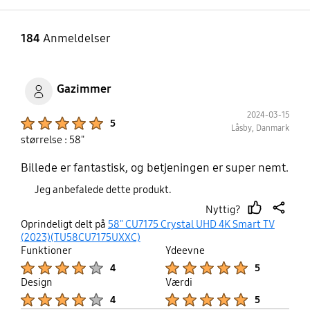
184
Anmeldelser
Gazimmer
2024-03-15
Product Ratings :
5
Låsby, Danmark
størrelse : 58"
Billede er fantastisk, og betjeningen er super nemt.
Jeg anbefalede dette produkt.
Nyttig?
thumb
share
Oprindeligt delt på
58" CU7175 Crystal UHD 4K Smart TV
up
(2023)(TU58CU7175UXXC)
Funktioner
Ydeevne
Product Ratings :
Product Ratings :
4
5
Design
Værdi
Product Ratings :
Product Ratings :
4
5