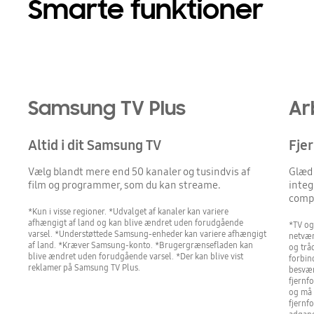
Smarte funktioner
Samsung TV Plus
Ar
Altid i dit Samsung TV
Fjer
Vælg blandt mere end 50 kanaler og tusindvis af
Glæd 
film og programmer, som du kan streame.
integ
compu
*Kun i visse regioner. *Udvalget af kanaler kan variere
afhængigt af land og kan blive ændret uden forudgående
*TV og
varsel. *Understøttede Samsung-enheder kan variere afhængigt
netvær
af land. *Kræver Samsung-konto. *Brugergrænsefladen kan
og trå
blive ændret uden forudgående varsel. *Der kan blive vist
forbind
reklamer på Samsung TV Plus.
besvær
fjernf
og må 
fjernf