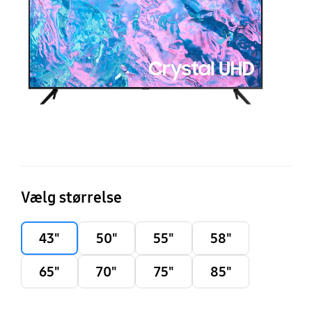
S
T
(2
Vælg størrelse
43"
50"
55"
58"
65"
70"
75"
85"