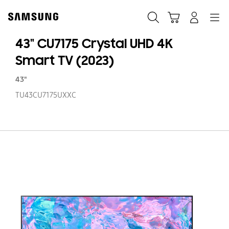
Skip
to
Søg
Indkøbskurv
Navigation
Log på
content
43" CU7175 Crystal UHD 4K
Smart TV (2023)
43"
TU43CU7175UXXC
43
CU
Cr
U
4