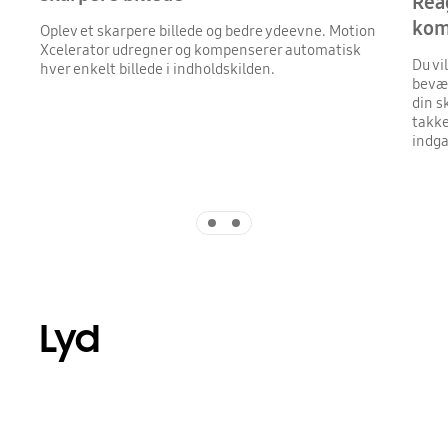
Reag
kom
Oplev et skarpere billede og bedre ydeevne. Motion
Xcelerator udregner og kompenserer automatisk
Du vi
hver enkelt billede i indholdskilden.
bevæg
din s
takke
indga
Indicator 1
Indicator 2
Lyd
Playing video