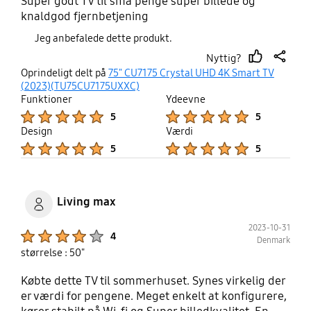
Super godt TV til små penge super billede og
knaldgod fjernbetjening
Jeg anbefalede dette produkt.
Nyttig?
thumb
share
Oprindeligt delt på
75" CU7175 Crystal UHD 4K Smart TV
up
(2023)(TU75CU7175UXXC)
Funktioner
Ydeevne
Product Ratings :
Product Ratings :
5
5
Design
Værdi
Product Ratings :
Product Ratings :
5
5
Living max
2023-10-31
Product Ratings :
4
Denmark
størrelse : 50"
Købte dette TV til sommerhuset. Synes virkelig der
er værdi for pengene. Meget enkelt at konfigurere,