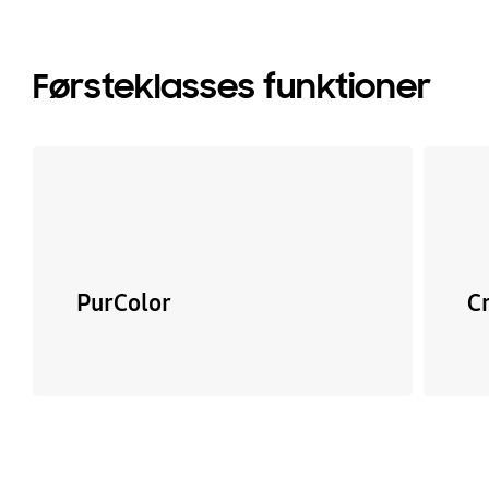
Førsteklasses funktioner
PurColor
C