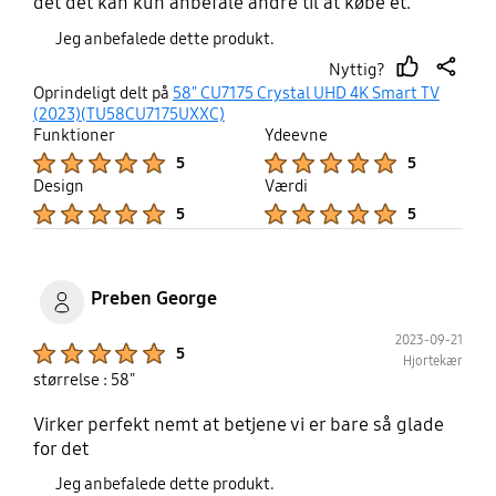
det det kan kun anbefale andre til at købe et.
Jeg anbefalede dette produkt.
Nyttig?
thumb
share
Oprindeligt delt på
58" CU7175 Crystal UHD 4K Smart TV
up
(2023)(TU58CU7175UXXC)
Funktioner
Ydeevne
Product Ratings :
Product Ratings :
5
5
Design
Værdi
Product Ratings :
Product Ratings :
5
5
Preben George
2023-09-21
Product Ratings :
5
Hjortekær
størrelse : 58"
Virker perfekt nemt at betjene vi er bare så glade
for det
Jeg anbefalede dette produkt.