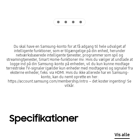
Indicator 1
Indicator 2
Indicator 3
Indicator 4
Du skal have en Samsung-konto for at få adgang til hele udvalget af
intelligente funktioner, som er tilgængelige på din enhed, herunder
netværksbaserede intelligente tjenester, programmer som spil og
streamingtjenester, Smart Home-funktioner mv. Hvis du vælger at undlade at
logge ind på din Samsung-konto på enheden, vil du kun kunne modtage
terrestriske TV-signaler (gælder kun enheder med modtagere) og signaler fra
eksterne enheder, f.eks. via HDMI. Hvis du ikke allerede har en Samsung-
konto, kan du nemt oprette en her:
https://account.samsung.com/membership/intro – det koster ingenting! Se
vilkår.
Specifikationer
Vis alle