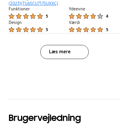
up
(2023)(TU65CU7175UXXC)
Funktioner
Ydeevne
Product Ratings :
Product Ratings :
5
4
Design
Værdi
Product Ratings :
Product Ratings :
5
5
Læs mere
bazaarvoice Certification Label
Brugervejledning