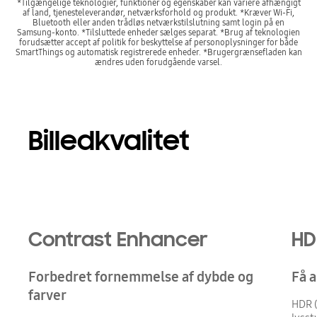
*Tilgængelige teknologier, funktioner og egenskaber kan variere afhængigt
af land, tjenesteleverandør, netværksforhold og produkt. *Kræver Wi-Fi,
Bluetooth eller anden trådløs netværkstilslutning samt login på en
Samsung-konto. *Tilsluttede enheder sælges separat. *Brug af teknologien
forudsætter accept af politik for beskyttelse af personoplysninger for både
SmartThings og automatisk registrerede enheder. *Brugergrænsefladen kan
ændres uden forudgående varsel.
Billedkvalitet
Contrast Enhancer
HD
Forbedret fornemmelse af dybde og
Få a
farver
HDR 