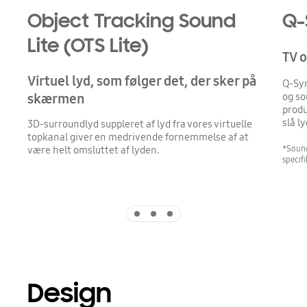
Object Tracking Sound
Q-
Lite (OTS Lite)
TV 
Virtuel lyd, som følger det, der sker på
Q-Sym
og so
skærmen
produ
slå l
3D-surroundlyd suppleret af lyd fra vores virtuelle
topkanal giver en medrivende fornemmelse af at
*Sound
være helt omsluttet af lyden.
specif
Indicator 1
Indicator 2
Indicator 3
Design