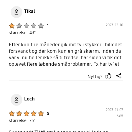
Tikal
Product Ratings :
2023-12-10
1
størrelse : 43"
Efter kun fire måneder gik mit tv i stykker.. billedet
forsvandt og der kom kun en grå skærm. Inden da
var vi nu heller ikke så tilfredse..har siden vi fik det
oplevet flere løbende småproblemer. Fx har tv`et
svært ved at holde forbindelse til det trådløse
Nyttig?
netværk, hvilket gør at man meget ofte skal ind og
thumb
share
tilslutte netværket i indstillinger. Vil ikke anbefale
up
Loch
2023-11-07
Product Ratings :
5
KBH
størrelse : 75"