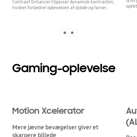
lysst
Contrast Enhancer tilpasser dynamisk kontrasten,
spekt
hvilket forbedrer oplevelsen af dybde og farver.
Indicator 1
Indicator 2
Gaming-oplevelse
Motion Xcelerator
Au
(A
Mere jævne bevægelser giver et
skarpere billede