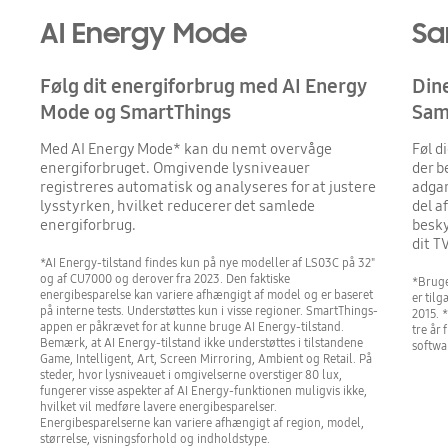
AI Energy Mode
Sa
Følg dit energiforbrug med AI Energy
Dine
Mode og SmartThings
Sam
Med AI Energy Mode* kan du nemt overvåge
Føl d
energiforbruget. Omgivende lysniveauer
der b
registreres automatisk og analyseres for at justere
adgan
lysstyrken, hvilket reducerer det samlede
del a
energiforbrug.
besky
dit T
*AI Energy-tilstand findes kun på nye modeller af LS03C på 32"
og af CU7000 og derover fra 2023. Den faktiske
*Bruge
energibesparelse kan variere afhængigt af model og er baseret
er til
på interne tests. Understøttes kun i visse regioner. SmartThings-
2015. 
appen er påkrævet for at kunne bruge AI Energy-tilstand.
tre år
Bemærk, at AI Energy-tilstand ikke understøttes i tilstandene
softwa
Game, Intelligent, Art, Screen Mirroring, Ambient og Retail. På
steder, hvor lysniveauet i omgivelserne overstiger 80 lux,
fungerer visse aspekter af AI Energy-funktionen muligvis ikke,
hvilket vil medføre lavere energibesparelser.
Energibesparelserne kan variere afhængigt af region, model,
størrelse, visningsforhold og indholdstype.