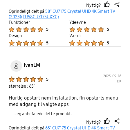
Nyttig?
thumb
share
Oprindeligt delt på
58" CU7175 Crystal UHD 4K Smart TV
up
(2023)(TU58CU7175UXXC)
Funktioner
Ydeevne
Product Ratings :
Product Ratings :
5
5
Design
Værdi
Product Ratings :
Product Ratings :
5
5
IvanLM
2023-09-16
Product Ratings :
5
DK
størrelse : 65"
Hurtig opstart nem installation, fin opstarts menu
med adgang til valgte apps
Jeg anbefalede dette produkt.
Nyttig?
thumb
share
Oprindeligt delt på
65" CU7175 Crystal UHD 4K Smart TV