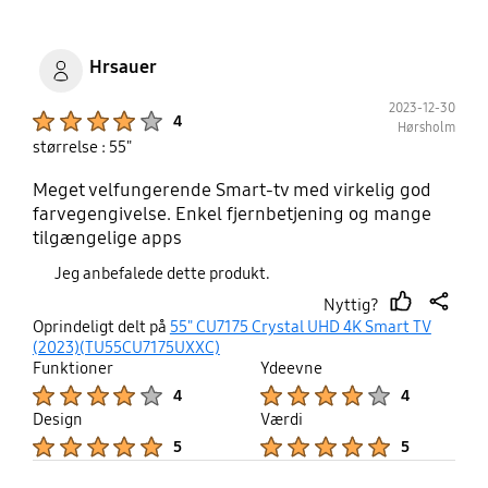
Hrsauer
2023-12-30
Product Ratings :
4
Hørsholm
størrelse : 55"
Meget velfungerende Smart-tv med virkelig god
farvegengivelse. Enkel fjernbetjening og mange
tilgængelige apps
Jeg anbefalede dette produkt.
Nyttig?
thumb
share
Oprindeligt delt på
55" CU7175 Crystal UHD 4K Smart TV
up
(2023)(TU55CU7175UXXC)
Funktioner
Ydeevne
Product Ratings :
Product Ratings :
4
4
Design
Værdi
Product Ratings :
Product Ratings :
5
5