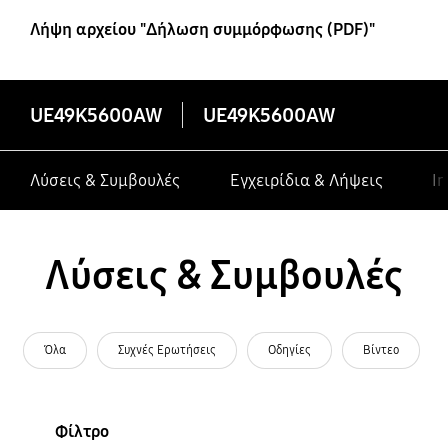
Smart TV
Λήψη αρχείου "Δήλωση συμμόρφωσης (PDF)"
UE49K5600AW
UE49K5600AW
Λύσεις & Συμβουλές
Εγχειρίδια & Λήψεις
In
Λύσεις & Συμβουλές
Όλα
Συχνές Ερωτήσεις
Οδηγίες
Βίντεο
Φίλτρο