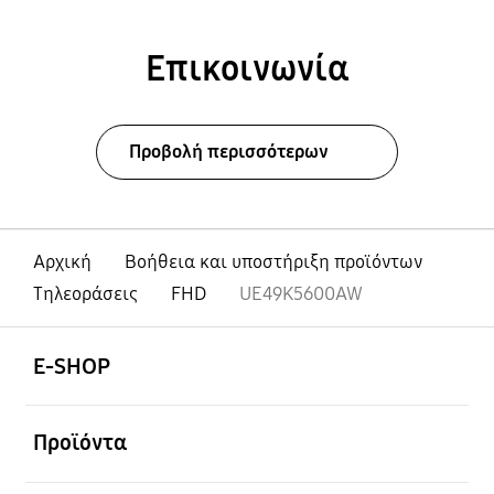
Επικοινωνία
Προβολή περισσότερων
Αρχική
Βοήθεια και υποστήριξη προϊόντων
Τηλεοράσεις
FHD
UE49K5600AW
Ανοίξτε
Footer Navigation
E-SHOP
Ανοίξτε
Προϊόντα
Ανοίξτε