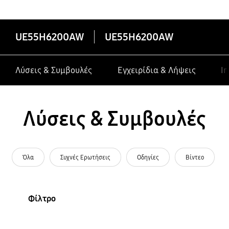
Smart TV
UE55H6200AW
UE55H6200AW
Λύσεις & Συμβουλές
Εγχειρίδια & Λήψεις
In
Λύσεις & Συμβουλές
Όλα
Συχνές Ερωτήσεις
Οδηγίες
Βίντεο
Φίλτρο