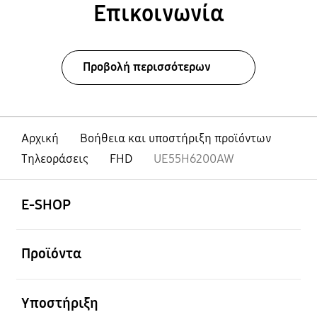
Επικοινωνία
Προβολή περισσότερων
Αρχική
Βοήθεια και υποστήριξη προϊόντων
Τηλεοράσεις
FHD
UE55H6200AW
Ανοίξτε
Footer Navigation
E-SHOP
Ανοίξτε
Προϊόντα
Ανοίξτε
Υποστήριξη