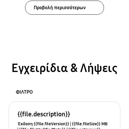
Προβολή περισσότερων
Εγχειρίδια & Λήψεις
ΦΙΛΤΡΟ
{{file.description}}
Έκδοση {{file.fileVersion}}
{{file.fileSize}} MB