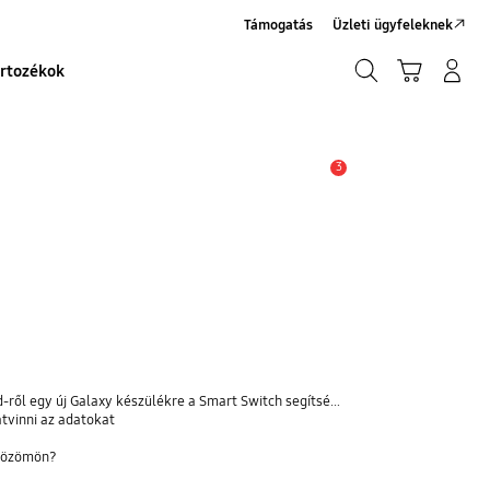
Támogatás
Üzleti ügyfeleknek
Keresés
Kosár
Bejelentkezés/Regisztráció
rtozékok
Keresés
3
Értesítés
l egy új Galaxy készülékre a Smart Switch segítségével
átvinni az adatokat
zközömön?