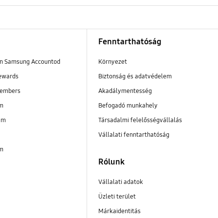
Fenntarthatóság
en Samsung Accountod
Környezet
ewards
Biztonság és adatvédelem
embers
Akadálymentesség
im
Befogadó munkahely
am
Társadalmi felelősségvállalás
Vállalati fenntarthatóság
im
Rólunk
Vállalati adatok
Üzleti terület
Márkaidentitás