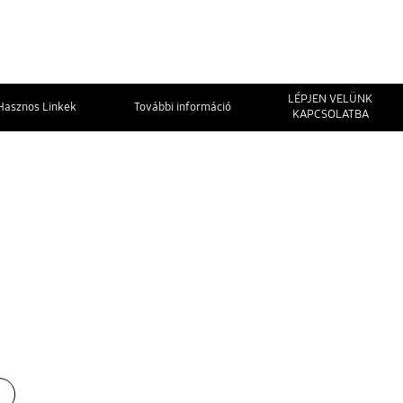
LÉPJEN VELÜNK
Hasznos Linkek
További információ
KAPCSOLATBA