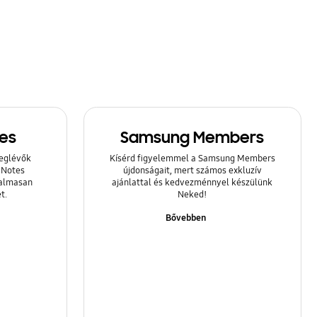
es
Samsung Members
meglévők
Kísérd figyelemmel a Samsung Members
 Notes
újdonságait, mert számos exkluzív
galmasan
ajánlattal és kedvezménnyel készülünk
t.
Neked!
Bővebben