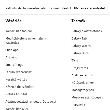
Kattints ide, ha szeretnél elállni a szerződéstől.
Elállás a szerződéstől
Footer Navigation
Vásárlás
Termék
Webáruház főoldal
Galaxy okostelefonok
Még több előny mikor nálunk
Galaxy Tab
vásárolsz
Galaxy Watch
Shop App
Galaxy Buds
AI Living
TV-k
SmartThings
Projektorok
Tanulói webáruház
Audio eszközök
Készülékváltás
Hűtőszekrények
Készülékbeszámítás
Mosogatógépek
Cofidis Áruhitel
Mosó- és szárítógépek
Adatmegosztási rendelet (Data Act)
Porszívók
Webáruház ÁSZF