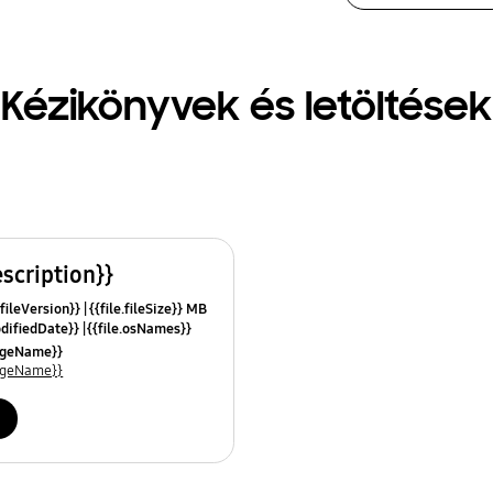
Kézikönyvek és letöltések
escription}}
.fileVersion}}
{{file.fileSize}} MB
odifiedDate}}
{{file.osNames}}
uageName}}
uageName}}