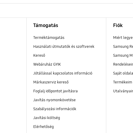
Támogatás
Fiók
Terméktámogatás
Miért legy
Használati útmutatók és szoftverek
Samsung R
Kereső
Samsung M
Webáruház GYIK
Rendelése
Jótállással kapcsolatos információ
Saját oldal
Márkaszerviz kereső
Termékeim
Foglalj időpontot javításra
Utalványa
Javítás nyomonkövetése
Szabályozási információk
Javítási költség
Elérhetőség