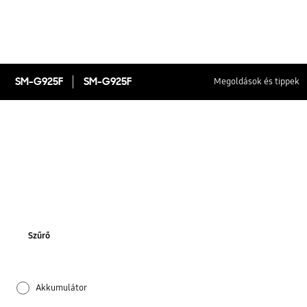
SM-G925F
SM-G925F
Megoldások és tippek
Szűrő
Akkumulátor