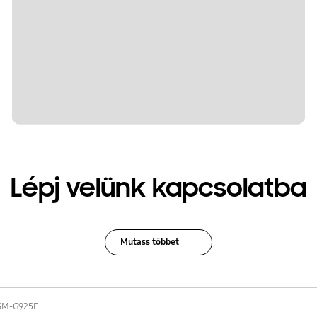
Lépj velünk kapcsolatba
Mutass többet
SM-G925F