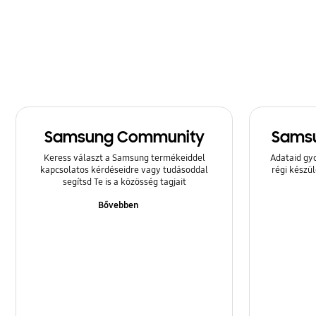
Mentés és visszaállítás
Multimédia
SNS
Samsung Apps
Samsung Community
Samsu
Szoftver frissítés
Keress választ a Samsung termékeiddel
Adataid gy
Zár
kapcsolatos kérdéseidre vagy tudásoddal
régi készü
segítsd Te is a közösség tagjait
Üzenet
Bővebben