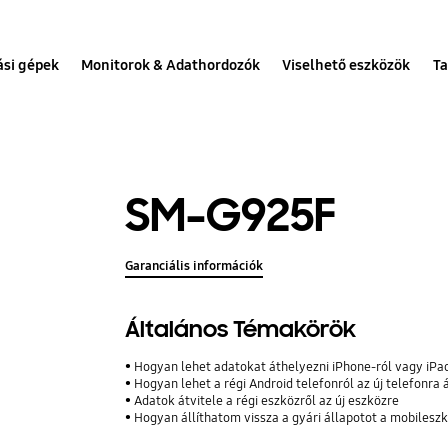
ási gépek
Monitorok & Adathordozók
Viselhető eszközök
Ta
SM-G925F
Garanciális információk
Általános Témakörök
Hogyan lehet adatokat áthelyezni iPhone-ról vagy iPad-rő
Hogyan lehet a régi Android telefonról az új telefonra 
Adatok átvitele a régi eszközről az új eszközre
Hogyan állíthatom vissza a gyári állapotot a mobiles