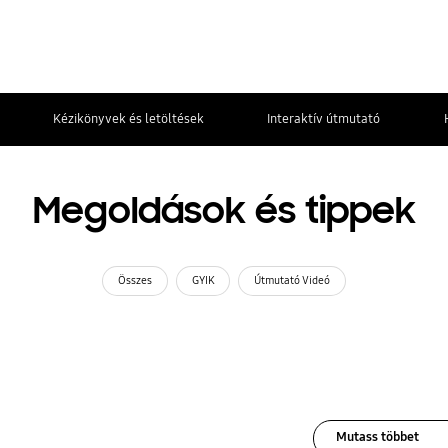
Kézikönyvek és letöltések
Interaktív útmutató
Megoldások és tippek
Összes
GYIK
Útmutató Videó
Mutass többet