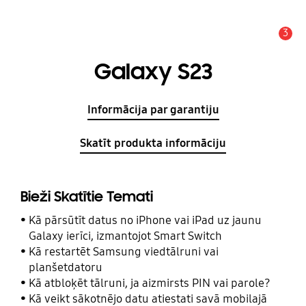
3
Brīdinājums
Galaxy S23
Informācija par garantiju
Skatīt produkta informāciju
Bieži Skatītie Temati
Kā pārsūtīt datus no iPhone vai iPad uz jaunu
Galaxy ierīci, izmantojot Smart Switch
Kā restartēt Samsung viedtālruni vai
planšetdatoru
Kā atbloķēt tālruni, ja aizmirsts PIN vai parole?
Kā veikt sākotnējo datu atiestati savā mobilajā