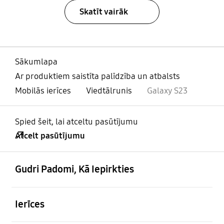
Skatīt vairāk
Sākumlapa
Ar produktiem saistīta palīdzība un atbalsts
Mobilās ierīces
Viedtālrunis
Galaxy S23
Spied šeit, lai atceltu pasūtījumu
Atcelt pasūtījumu
atvērts
Footer Navigation
Gudri Padomi, Kā Iepirkties
atvērts
Ierīces
atvērts