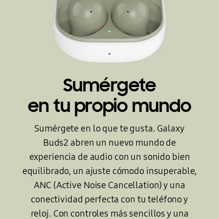
Sumérgete
en tu propio mundo
La parte frontal de la funda Galaxy Buds2 se muestra abierta con dos auriculares Galaxy Buds2 colocados dentro de la funda. El exterior de la funda es de color blanco, y el interior de la funda, incluidos los dos auriculares Galaxy Buds2, es de color oliva.
Sumérgete en lo que te gusta. Galaxy
Buds2 abren un nuevo mundo de
experiencia de audio con un sonido bien
equilibrado, un ajuste cómodo insuperable,
ANC (Active Noise Cancellation) y una
conectividad perfecta con tu teléfono y
reloj. Con controles más sencillos y una