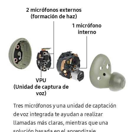
2 micrófonos externos
(formación de haz)
1 micrófono
interno
VPU
(Unidad de captura de
voz)
Tres micrófonos y una unidad de captación
Un auricular Galaxy Buds2 de color oliva se divide por la mitad y sus componentes internos se muestran en orden. La carcasa exterior se abre y en su interior hay un conjunto de chips con un micrófono interior. También hay un componente con dos micrófonos exteriores (Beamforming) y VPU (unidad de captación de voz).
de voz integrada te ayudan a realizar
llamadas más claras, mientras que una
solución basada en el aprendizaje