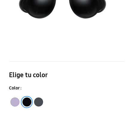
Elige tu color
Color :
Lavender
Graphite
Black Onyx