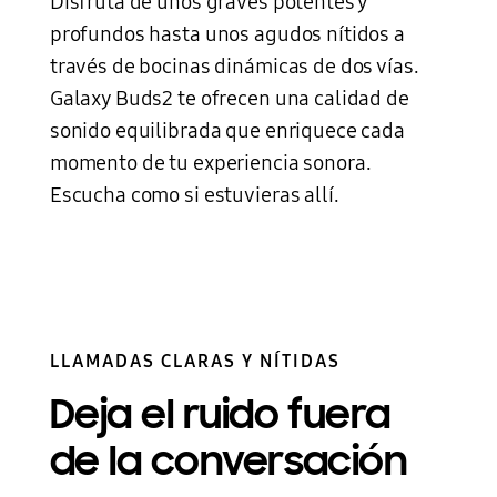
Disfruta de unos graves potentes y
profundos hasta unos agudos nítidos a
Una mujer lleva unos Galaxy Buds2 de color oliva en la oreja mientras va en patineta por una calle asfaltada. Extiende los brazos y disfruta del paseo. Un hombre está en el fondo, también montando una patineta sentado en ella.
través de bocinas dinámicas de dos vías.
Galaxy Buds2 te ofrecen una calidad de
sonido equilibrada que enriquece cada
momento de tu experiencia sonora.
Escucha como si estuvieras allí.
LLAMADAS CLARAS Y NÍTIDAS
Deja el ruido fuera
de la conversación