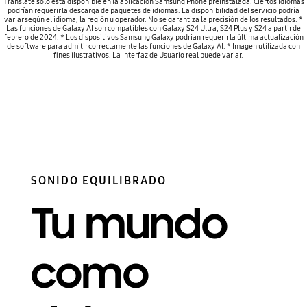
Translate solo está disponible en la aplicación Samsung Phone preinstalada. Ciertos idiomas
podrían requerir la descarga de paquetes de idiomas. La disponibilidad del servicio podría
variar según el idioma, la región u operador. No se garantiza la precisión de los resultados. *
Las funciones de Galaxy AI son compatibles con Galaxy S24 Ultra, S24 Plus y S24 a partir de
febrero de 2024. * Los dispositivos Samsung Galaxy podrían requerir la última actualización
de software para admitir correctamente las funciones de Galaxy AI. * Imagen utilizada con
fines ilustrativos. La Interfaz de Usuario real puede variar.
SONIDO EQUILIBRADO
Tu mundo
como