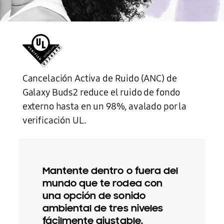
Una mujer disfruta escuchando música mientras lleva un Galaxy Buds2 de color lavanda. A su lado se muestra una funda de Galaxy Buds2, de color lavanda en el interior y blanca en el exterior.
Cancelación Activa de Ruido (ANC) de
Galaxy Buds2 reduce el ruido de fondo
externo hasta en un 98%, avalado por la
verificación UL.
Mantente dentro o fuera del
mundo que te rodea con
una opción de sonido
ambiental de tres niveles
fácilmente ajustable.